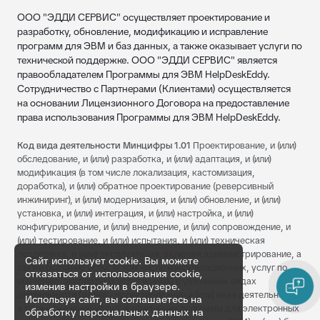
ООО "ЭДДИ СЕРВИС" осуществляет проектирование и
разработку, обновление, модификацию и исправление
программ для ЭВМ и баз данных, а также оказывает услуги по
технической поддержке. ООО "ЭДДИ СЕРВИС" является
правообладателем Программы для ЭВМ HelpDeskEddy.
Сотрудничество с Партнерами (Клиентами) осуществляется
на основании Лицензионного Договора на предоставление
права использования Программы для ЭВМ HelpDeskEddy.
Код вида деятельности Минцифры 1.01
Проектирование, и (или)
обследование, и (или) разработка, и (или) адаптация, и (или)
модификация (в том числе локализация, кастомизация,
доработка), и (или) обратное проектирование (реверсивный
инжиниринг), и (или) модернизация, и (или) обновление, и (или)
установка, и (или) интеграция, и (или) настройка, и (или)
конфигурирование, и (или) внедрение, и (или) сопровождение, и
(или) тестирование, и (или) испытания, и (или) техническая
поддержка, и (или) эксплуатация, включая администрирование, а
Сайт использует cookie. Вы можете
также оказание услуг (в том числе консультационных, услуг по
отказаться от использования cookie,
обучению, экспертных услуг и иных) в указанных видах
изменив настройки в браузере.
деятельности (далее - проектирование и (или) иная деятельность,
Используя сайт, вы соглашаетесь на
а также оказание услуг), в отношении программ для электронных
обработку персональных данных на