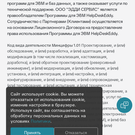
программ для ЭВМ и баз данных, а также оказывает услуги по
технической поддержке. ООО "ЭДДИ СЕРВИС" является
правообладателем Программы для ЭВМ HelpDeskEddy.
Сотрудничество с Партнерами (Клиентами) осуществляется
на основании Лицензионного Договора на предоставление
права использования Программы для ЭВМ HelpDeskEddy.
Код вида деятельности Минцифры 1.01
Проектирование, и (или)
обследование, и (или) разработка, и (или) адаптация, и (или)
модификация (в том числе локализация, кастомизация,
доработка), и (или) обратное проектирование (реверсивный
инжиниринг), и (или) модернизация, и (или) обновление, и (или)
установка, и (или) интеграция, и (или) настройка, и (или)
конфигурирование, и (или) внедрение, и (или) сопровождение, и
(или) тестирование, и (или) испытания, и (или) техническая
поддержка, и (или) эксплуатация, включая администрирование, а
Сайт использует cookie. Вы можете
также оказание услуг (в том числе консультационных, услуг по
отказаться от использования cookie,
обучению, экспертных услуг и иных) в указанных видах
изменив настройки в браузере.
деятельности (далее - проектирование и (или) иная деятельность,
Используя сайт, вы соглашаетесь на
а также оказание услуг), в отношении программ для электронных
обработку персональных данных на
вычислительных машин (далее - программы для ЭВМ), и (или) баз
условиях
Политики
.
данных (в том числе их обновлений и исправлений), и (или)
визуальных пользовательских интерфейсов.
Принять
Отказаться