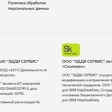
Политика обработки
персональных данных
ЬЮ "ЭДДИ СЕРВИС"
ООО "ЭДДИ СЕРВИС" явля
«Сколково».
ВЭД «63.11.1 Деятельность по
есурсов».
ООО "ЭДДИ СЕРВИС" осуществл
модификацию и исправление пр
 является ИТ компанией.
технической поддержке. ООО
02-12668532741-3, дата
для ЭВМ HelpDeskEddy. Сотруд
низаций: 36795.
основании Лицензионного Дог
для ЭВМ HelpDeskEddy.
рственной регистрации №