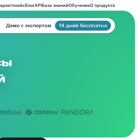
аркетплейс
Блог
API
База знаний
Обучение
О продукте
Демо с экспертом
14 дней бесплатно
сы
й