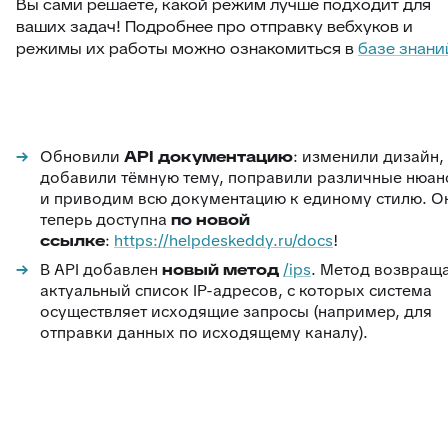
Вы сами решаете, какой режим лучше подходит для
ваших задач! Подробнее про отправку вебхуков и
режимы их работы можно ознакомиться в
базе знани
Обновили
API документацию
: изменили дизайн,
добавили тёмную тему, поправили различные нюан
и приводим всю документацию к единому стилю. О
теперь доступна
по новой
ссылке
:
https://helpdeskeddy.ru/docs
!
В API добавлен
новый метод
/ips
.
Метод возвращ
актуальный список IP-адресов, с которых система
осуществляет исходящие запросы (например, для
отправки данных по исходящему каналу).