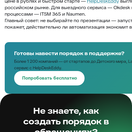
цене в рублях и быстром старте —
HelpDeskEddy
выгл
российском рынке. Для выездного сервиса — Okdesk 
процессами — ITSM 365 и Naumen.
Главный совет: не выбирайте по презентации — запус
покажет, действительно ли автоматизация экономит 
Готовы навести порядок в поддержке?
Более 1 200 компаний — от стартапов до Детского мира,
сервис с HelpDeskEddy.
Попробовать бесплатно
Не знаете, как
создать порядок в
обращениях?