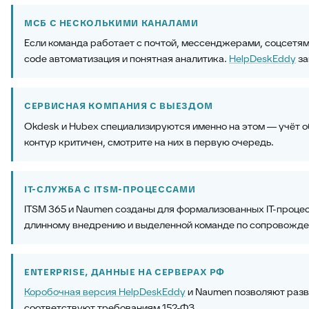
МСБ С НЕСКОЛЬКИМИ КАНАЛАМИ
Если команда работает с почтой, мессенджерами, соцсетям
code автоматизация и понятная аналитика.
HelpDeskEddy
за
СЕРВИСНАЯ КОМПАНИЯ С ВЫЕЗДОМ
Okdesk и Hubex специализируются именно на этом — учёт об
контур критичен, смотрите на них в первую очередь.
IT-СЛУЖБА С ITSM-ПРОЦЕССАМИ
ITSM 365 и Naumen созданы для формализованных IT-процес
длинному внедрению и выделенной команде по сопровожде
ENTERPRISE, ДАННЫЕ НА СЕРВЕРАХ РФ
Коробочная версия HelpDeskEddy
и Naumen позволяют разв
соответствуют требованиям 152-ФЗ.