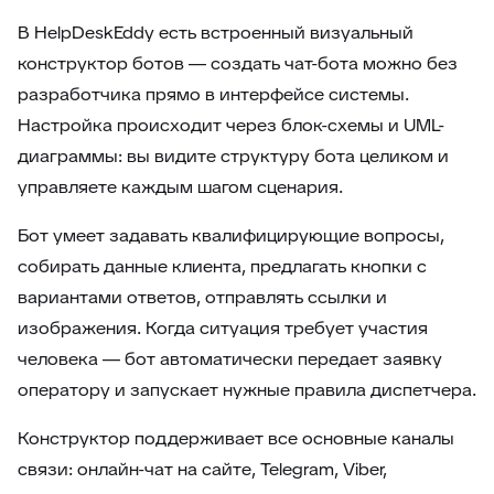
В HelpDeskEddy есть встроенный визуальный
конструктор ботов — создать чат-бота можно без
разработчика прямо в интерфейсе системы.
Настройка происходит через блок-схемы и UML-
диаграммы: вы видите структуру бота целиком и
управляете каждым шагом сценария.
Бот умеет задавать квалифицирующие вопросы,
собирать данные клиента, предлагать кнопки с
вариантами ответов, отправлять ссылки и
изображения. Когда ситуация требует участия
человека — бот автоматически передает заявку
оператору и запускает нужные правила диспетчера.
Конструктор поддерживает все основные каналы
связи: онлайн-чат на сайте, Telegram, Viber,