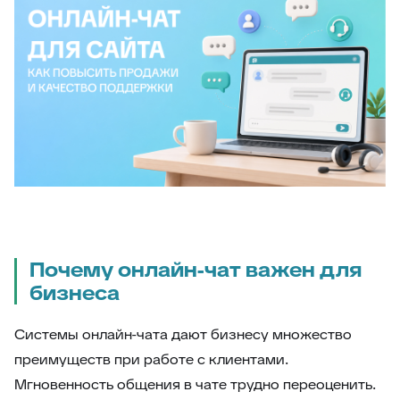
Почему онлайн-чат важен для
бизнеса
Системы онлайн-чата дают бизнесу множество
преимуществ при работе с клиентами.
Мгновенность общения в чате трудно переоценить.