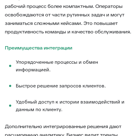
рабочий процесс более компактным. Операторы
освобождаются от части рутинных задач и могут
заниматься сложными кейсами. Это повышает
продуктивность команды и качество обслуживания.
Преимущества интеграции
Упорядоченные процессы и обмен
информацией.
Быстрое решение запросов клиентов.
Удобный доступ к истории взаимодействий и
данным по клиенту.
Дополнительно интегрированные решения дают
расширенную аналитику. Бизнес видит тренды,