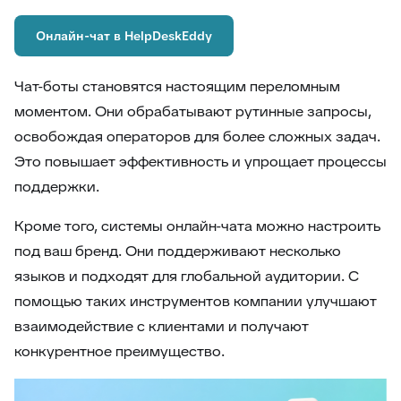
Онлайн-чат в HelpDeskEddy
Чат-боты становятся настоящим переломным
моментом. Они обрабатывают рутинные запросы,
освобождая операторов для более сложных задач.
Это повышает эффективность и упрощает процессы
поддержки.
Кроме того, системы онлайн-чата можно настроить
под ваш бренд. Они поддерживают несколько
языков и подходят для глобальной аудитории. С
помощью таких инструментов компании улучшают
взаимодействие с клиентами и получают
конкурентное преимущество.