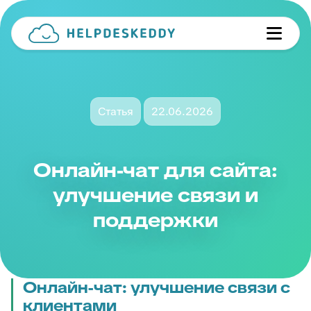
Статья
22.06.2026
Онлайн-чат для сайта:
улучшение связи и
поддержки
Онлайн-чат: улучшение связи с
клиентами