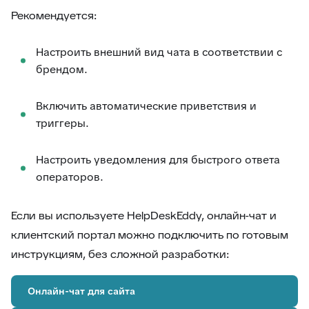
Рекомендуется:
Настроить внешний вид чата в соответствии с
брендом.
Включить автоматические приветствия и
триггеры.
Настроить уведомления для быстрого ответа
операторов.
Если вы используете HelpDeskEddy, онлайн-чат и
клиентский портал можно подключить по готовым
инструкциям, без сложной разработки:
Онлайн-чат для сайта