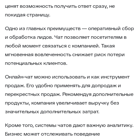
ценят возможность получить ответ сразу, не
покидая страницу.
Одно из главных преимуществ — оперативный сбор
и обработка лидов. Чат позволяет посетителям в
любой момент связаться с компанией. Такая
мгновенная вовлеченность снижает риск потери
потенциальных клиентов.
Онлайн-чат можно использовать и как инструмент
продаж. Его удобно применять для допродаж и
перекрестных продаж. Рекомендуя дополнительные
продукты, компания увеличивает выручку без
значительных дополнительных затрат.
Кроме того, системы чатов дают важную аналитику.
Бизнес может отслеживать поведение