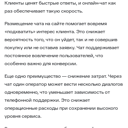
Клиенты ценят быстрые ответы, и онлайн-чат как
раз обеспечивает такую скорость.
Размещение чата на сайте помогает вовремя
«подхватить» интерес клиента. Это снижает
вероятность того, что он уйдет, так и не совершив
покупку или не оставив заявку. Чат поддерживает
постоянное вовлечение пользователей, что
особенно важно для конверсии.
Еще одно преимущество — снижение затрат. Через
чат один оператор может вести несколько диалогов
одновременно, что уменьшает зависимость от
телефонной поддержки. Это снижает
операционные расходы при сохранении высокого
уровня сервиса.