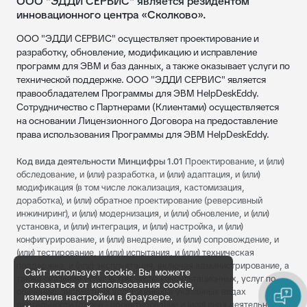
ООО "ЭДДИ СЕРВИС" является резидентом
инновационного центра «Сколково».
ООО "ЭДДИ СЕРВИС" осуществляет проектирование и
разработку, обновление, модификацию и исправление
программ для ЭВМ и баз данных, а также оказывает услуги по
технической поддержке. ООО "ЭДДИ СЕРВИС" является
правообладателем Программы для ЭВМ HelpDeskEddy.
Сотрудничество с Партнерами (Клиентами) осуществляется
на основании Лицензионного Договора на предоставление
права использования Программы для ЭВМ HelpDeskEddy.
Код вида деятельности Минцифры 1.01
Проектирование, и (или)
обследование, и (или) разработка, и (или) адаптация, и (или)
модификация (в том числе локализация, кастомизация,
доработка), и (или) обратное проектирование (реверсивный
инжиниринг), и (или) модернизация, и (или) обновление, и (или)
установка, и (или) интеграция, и (или) настройка, и (или)
конфигурирование, и (или) внедрение, и (или) сопровождение, и
(или) тестирование, и (или) испытания, и (или) техническая
поддержка, и (или) эксплуатация, включая администрирование, а
Сайт использует cookie. Вы можете
также оказание услуг (в том числе консультационных, услуг по
отказаться от использования cookie,
обучению, экспертных услуг и иных) в указанных видах
изменив настройки в браузере.
деятельности (далее - проектирование и (или) иная деятельность,