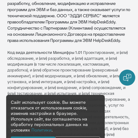
разработку, обновление, модификацию и исправление
программ для ЭВМ и баз данных, а также оказывает услуги по
технической поддержке. ООО "ЭДДИ СЕРВИС" является
правообладателем Программы для ЭВМ HelpDeskEddy.
Сотрудничество с Партнерами (Клиентами) осуществляется
на основании Лицензионного Договора на предоставление
права использования Программы для ЭВМ HelpDeskEddy.
Код вида деятельности Минцифры 1.01
Проектирование, и (или)
обследование, и (или) разработка, и (или) адаптация, и (или)
модификация (в том числе локализация, кастомизация,
доработка), и (или) обратное проектирование (реверсивный
инжиниринг), и (или) модернизация, и (или) обновление, и (или)
установка, и (или) интеграция, и (или) настройка, и (или)
конфигурирование, и (или) внедрение, и (или) сопровождение, и
(или) тестирование, и (или) испытания, и (или) техническая
поддержка, и (или) эксплуатация, включая администрирование, а
Сайт использует cookie. Вы можете
также оказание услуг (в том числе консультационных, услуг по
отказаться от использования cookie,
обучению, экспертных услуг и иных) в указанных видах
изменив настройки в браузере.
деятельности (далее - проектирование и (или) иная деятельность,
Используя сайт, вы соглашаетесь на
а также оказание услуг), в отношении программ для электронных
обработку персональных данных на
вычислительных машин (далее - программы для ЭВМ), и (или) баз
условиях
Политики
.
данных (в том числе их обновлений и исправлений), и (или)