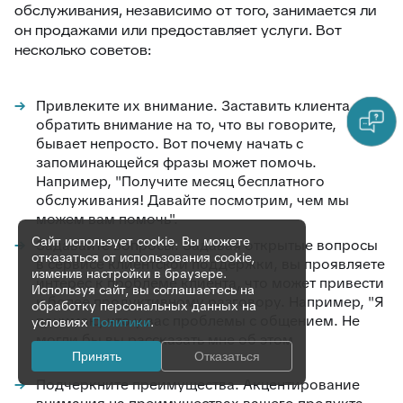
обслуживания, независимо от того, занимается ли
он продажами или предоставляет услуги. Вот
несколько советов:
Привлеките их внимание. Заставить клиента
обратить внимание на то, что вы говорите,
бывает непросто. Вот почему начать с
запоминающейся фразы может помочь.
Например, "Получите месяц бесплатного
обслуживания! Давайте посмотрим, чем мы
можем вам помочь".
Сайт использует cookie. Вы можете
Задавайте вопросы. Задавая открытые вопросы
отказаться от использования cookie,
в сервисе клиентской поддержки, вы проявляете
изменив настройки в браузере.
интерес к проблеме клиента, что может привести
Используя сайт, вы соглашаетесь на
к более продуктивному разговору. Например, "Я
обработку персональных данных на
понимаю, что у вас проблемы с общением. Не
условиях
Политики
.
могли бы вы рассказать мне об этом
подробнее?".
Принять
Отказаться
Подчеркните преимущества. Акцентирование