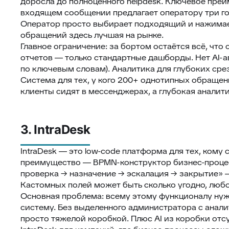
доросла до полноценного helpdesk. Ключевое преи
входящем сообщении предлагает оператору три го
Оператор просто выбирает подходящий и нажимае
обращений здесь лучшая на рынке.
Главное ограничение: за бортом остаётся всё, что
отчетов — только стандартные дашборды. Нет AI-
по ключевым словам). Аналитика для глубоких срез
Система для тех, у кого 200+ однотипных обращений
клиенты сидят в мессенджерах, а глубокая аналит
3. IntraDesk
IntraDesk — это low-code платформа для тех, кому
преимущество — BPMN-конструктор бизнес-процес
проверка → назначение → эскалация → закрытие» —
Кастомных полей может быть сколько угодно, люб
Основная проблема: всему этому функционалу нуж
систему. Без выделенного администратора с анал
просто тяжелой коробкой. Плюс AI из коробки отсу