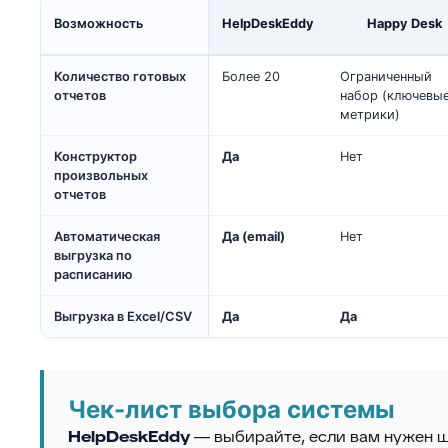
Возможность
HelpDeskEddy
Happy Desk
Количество готовых
Более 20
Ограниченный
отчетов
набор (ключевы
метрики)
Конструктор
Да
Нет
произвольных
отчетов
Автоматическая
Да (email)
Нет
выгрузка по
расписанию
Выгрузка в Excel/CSV
Да
Да
Чек-лист выбора системы
HelpDeskEddy
— выбирайте, если вам нужен ш