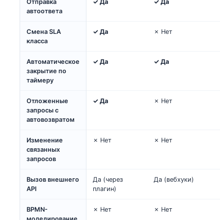
Отправка
✓ Да
✓ Да
автоответа
Смена SLA
✓ Да
✗ Нет
класса
Автоматическое
✓ Да
✓ Да
закрытие по
таймеру
Отложенные
✓ Да
✗ Нет
запросы с
автовозвратом
Изменение
✗ Нет
✗ Нет
связанных
запросов
Вызов внешнего
Да (через
Да (вебхуки)
API
плагин)
BPMN-
✗ Нет
✗ Нет
моделирование