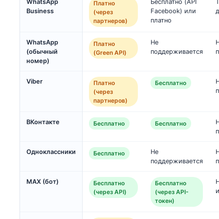
WhatsApp
Бесплатно (API
Платно
Business
Facebook) или
(через
платно
партнеров)
WhatsApp
Не
Платно
(обычный
поддерживается
(Green API)
номер)
Viber
Платно
Бесплатно
(через
партнеров)
ВКонтакте
Бесплатно
Бесплатно
Одноклассники
Не
Бесплатно
поддерживается
MAX (бот)
Бесплатно
Бесплатно
(через API)
(через API-
токен)