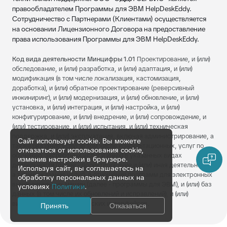
правообладателем Программы для ЭВМ HelpDeskEddy.
Сотрудничество с Партнерами (Клиентами) осуществляется
на основании Лицензионного Договора на предоставление
права использования Программы для ЭВМ HelpDeskEddy.
Код вида деятельности Минцифры 1.01
Проектирование, и (или)
обследование, и (или) разработка, и (или) адаптация, и (или)
модификация (в том числе локализация, кастомизация,
доработка), и (или) обратное проектирование (реверсивный
инжиниринг), и (или) модернизация, и (или) обновление, и (или)
установка, и (или) интеграция, и (или) настройка, и (или)
конфигурирование, и (или) внедрение, и (или) сопровождение, и
(или) тестирование, и (или) испытания, и (или) техническая
поддержка, и (или) эксплуатация, включая администрирование, а
Сайт использует cookie. Вы можете
также оказание услуг (в том числе консультационных, услуг по
отказаться от использования cookie,
обучению, экспертных услуг и иных) в указанных видах
изменив настройки в браузере.
деятельности (далее - проектирование и (или) иная деятельность,
Используя сайт, вы соглашаетесь на
а также оказание услуг), в отношении программ для электронных
обработку персональных данных на
вычислительных машин (далее - программы для ЭВМ), и (или) баз
условиях
Политики
.
данных (в том числе их обновлений и исправлений), и (или)
визуальных пользовательских интерфейсов.
Принять
Отказаться