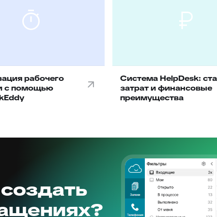
ация рабочего
Система HelpDesk: ст
и с помощью
затрат и финансовые
kEddy
преимущества
 создать
ращениях?