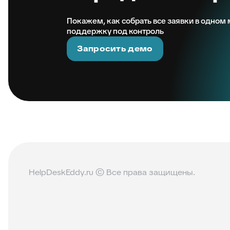
Покажем, как собрать все заявки в одном м
поддержку под контроль
Запросить демо
HelpDeskEddy.ru © Все права защищены.