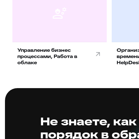
Управление бизнес
Организ
процессами, Работа в
времен
облаке
HelpDes
Не знаете, как
порядок в об