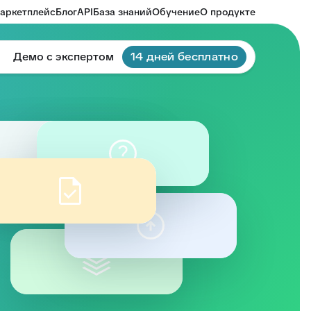
аркетплейс
Блог
API
База знаний
Обучение
О продукте
Демо с экспертом
14 дней бесплатно