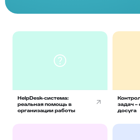
HelpDesk-система:
Контро
реальная помощь в
задач –
организации работы
досуга