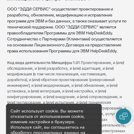
ООО "ЭДДИ СЕРВИС" осуществляет проектирование и
разработку, обновление, модификацию и исправление
программ для ЭВМ и баз данных, а также оказывает услуги по
технической поддержке. ООО "ЭДДИ СЕРВИС" является
правообладателем Программы для ЭВМ HelpDeskEddy.
Сотрудничество с Партнерами (Клиентами) осуществляется
на основании Лицензионного Договора на предоставление
права использования Программы для ЭВМ HelpDeskEddy.
Код вида деятельности Минцифры 1.01
Проектирование, и (или)
обследование, и (или) разработка, и (или) адаптация, и (или)
модификация (в том числе локализация, кастомизация,
доработка), и (или) обратное проектирование (реверсивный
инжиниринг), и (или) модернизация, и (или) обновление, и (или)
установка, и (или) интеграция, и (или) настройка, и (или)
конфигурирование, и (или) внедрение, и (или) сопровождение, и
(или) тестирование, и (или) испытания, и (или) техническая
поддержка, и (или) эксплуатация, включая администрирование, а
Сайт использует cookie. Вы можете
также оказание услуг (в том числе консультационных, услуг по
отказаться от использования cookie,
обучению, экспертных услуг и иных) в указанных видах
изменив настройки в браузере.
деятельности (далее - проектирование и (или) иная деятельность,
Используя сайт, вы соглашаетесь на
а также оказание услуг), в отношении программ для электронных
обработку персональных данных на