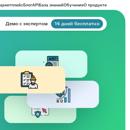
аркетплейс
Блог
API
База знаний
Обучение
О продукте
Демо с экспертом
14 дней бесплатно