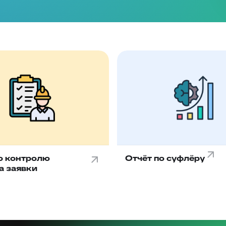
о контролю
Отчёт по суфлёру
а заявки