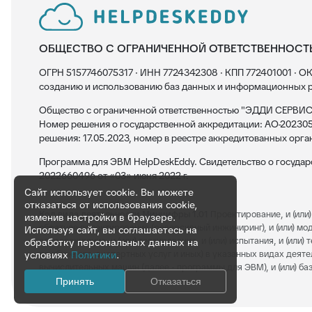
ОБЩЕСТВО С ОГРАНИЧЕННОЙ ОТВЕТСТВЕННОСТ
ОГРН 5157746075317 · ИНН 7724342308 · КПП 772401001 · ОК
созданию и использованию баз данных и информационных р
Общество с ограниченной ответственностью "ЭДДИ СЕРВИС"
Номер решения о государственной аккредитации: АО-202305
решения: 17.05.2023, номер в реестре аккредитованных орга
Программа для ЭВМ HelpDeskEddy. Свидетельство о госуда
2022660496 от «03» июня 2022 г.
Сайт использует cookie. Вы можете
отказаться от использования cookie,
Код вида деятельности Минцифры 1.01
Проектирование, и (или) 
изменив настройки в браузере.
обратное проектирование (реверсивный инжиниринг), и (или) модерн
Используя сайт, вы соглашаетесь на
сопровождение, и (или) тестирование, и (или) испытания, и (или
обработку персональных данных на
по обучению, экспертных услуг и иных) в указанных видах деяте
условиях
Политики
.
вычислительных машин (далее - программы для ЭВМ), и (или) баз
Принять
Отказаться