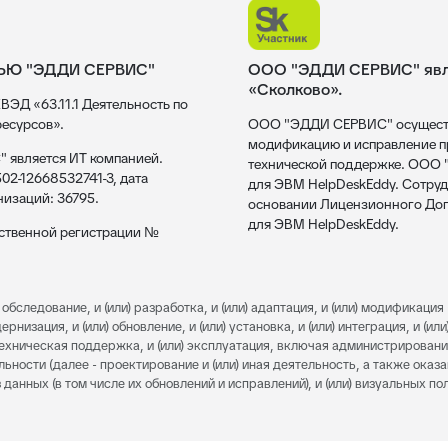
ЬЮ "ЭДДИ СЕРВИС"
ООО "ЭДДИ СЕРВИС" явля
«Сколково».
ВЭД «63.11.1 Деятельность по
есурсов».
ООО "ЭДДИ СЕРВИС" осуществл
модификацию и исправление пр
 является ИТ компанией.
технической поддержке. ООО
02-12668532741-3, дата
для ЭВМ HelpDeskEddy. Сотруд
низаций: 36795.
основании Лицензионного Дог
для ЭВМ HelpDeskEddy.
рственной регистрации №
обследование, и (или) разработка, и (или) адаптация, и (или) модификация 
изация, и (или) обновление, и (или) установка, и (или) интеграция, и (или)
) техническая поддержка, и (или) эксплуатация, включая администрировани
льности (далее - проектирование и (или) иная деятельность, а также оказ
 данных (в том числе их обновлений и исправлений), и (или) визуальных п