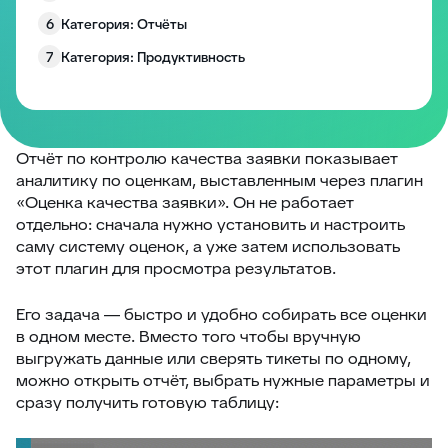
6
Категория: Отчёты
7
Категория: Продуктивность
8
Категория: Работа с полями
9
Категория: Уведомления
10
Изменение размера блоков заявки
Отчёт по контролю качества заявки показывает
аналитику по оценкам, выставленным через плагин
Запрос согласия на обработку персональных
11
«Оценка качества заявки». Он не работает
данных
отдельно: сначала нужно установить и настроить
12
EddyPlay
саму систему оценок, а уже затем использовать
этот плагин для просмотра результатов.
13
Опросы/Голосование
14
Подтверждение отправки ответа
Его задача — быстро и удобно собирать все оценки
15
Глобальное уведомление
в одном месте. Вместо того чтобы вручную
выгружать данные или сверять тикеты по одному,
16
Скрыть боковые панели заявки
можно открыть отчёт, выбрать нужные параметры и
17
Запретить создание заявки без клиента
сразу получить готовую таблицу:
18
Комментарии по умолчанию