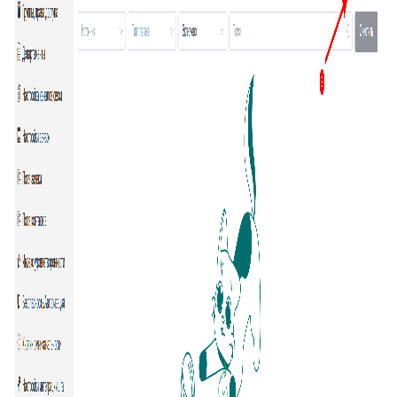
73
Суфлёр — ИИ-помощник в HelpDeskEddy
74
Отчёт по суфлёру
75
Helpfy: обучение бота на базе знаний
76
Напоминание о смене статуса
77
Тема заявки во вкладке браузера
78
Автостатус сотрудника
79
Умное упоминание
80
Глобальный поиск
81
ИИ-аналитика заявки
82
Конец смены
83
Автоподпись сотрудника
84
Контроль качества заявки
85
Умное распределение по департаментам
86
Улучшение ответа