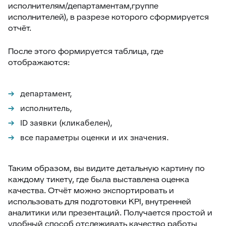
исполнителям/департаментам,группе
46
Внешние ссылки
исполнителей), в разрезе которого сформируется
47
Внешние ссылки (омни)
отчёт.
48
Список подзаявок
После этого формируется таблица, где
49
Добавить автора ответа в метки
отображаются:
50
Выделение фейковой почты
51
Стоп-слова
департамент,
52
Цвет фона выпадающего списка
исполнитель,
ID заявки (кликабелен),
53
Уведомление про блеклист
все параметры оценки и их значения.
54
Настройка видимости атрибутов заявки
55
Подсчёт кол-ва символов ответа
Таким образом, вы видите детальную картину по
56
Оповещение про объединение заявок
каждому тикету, где была выставлена оценка
57
Время ответа оператора с момента назначения
качества. Отчёт можно экспортировать и
использовать для подготовки KPI, внутренней
58
Уведомления партнерам
аналитики или презентаций. Получается простой и
59
Горячие клавиши
удобный способ отслеживать качество работы