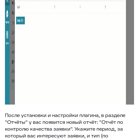
33
Подзаявки в Омни
34
Ограничение доступа к отчетам
35
Открытие заявки в Омни
36
Свернуть/развернуть цитирование
37
Предыдущие исполнители
38
Подсвечивание текста
39
Скрыть кнопки заявки
40
Запись меток из дополнительного поля
41
История заявок по полю заявки
42
История заявок связанных контактов
43
Дополнительная панель навигации в заявках
После установки и настройки плагина, в разделе
"Отчёты" у вас появится новый отчёт: "Отчёт по
44
Наблюдатели
контролю качества заявки". Укажите период, за
45
Подтверждение макроса
который вас интересуют заявки, и тип (по