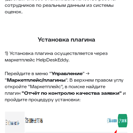
сотрудников по реальным данным из системы
60
Клонирование дополнительных полей
оценок.
61
Поля компании в заявке
62
Jira – дополнительные возможности
63
Чек-листы
Установка плагина
64
Видимость переписки
1) Установка плагина осуществляется через
65
Интеграция с CloudPayments
маркетплейс HelpDeskEddy.
66
Яндекс переводчик
Перейдите в меню "
Управление
" →
67
Закрепленные сообщения
"
Маркетплейс/плагины
". В верхнем правом углу
откройте "Маркетплейс", в поиске найдите
68
Цвет заявок в общем списке
плагин
"Отчёт по контролю качества заявки"
и
69
Раскрыть ответ
пройдите процедуру установки:
70
Загрузка/выгрузка темы базы знаний
71
Отчёт по аудиту (расширенные возможности)
72
Интеграция с Wazzup24