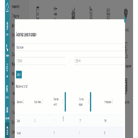
19
Превышение количества заявок в фильтре
20
Подсказка адреса (DaData)
21
Поиск по странице базы знаний
22
Отображать язык пользователя
23
Упорядочить поля заявки
24
Отображать поля контактов в Омни
25
Спрятать поля контактов в заявке
26
Канал связи по умолчанию
27
Копирование заявки
28
Цепочка статусов
29
Групповая распечатка
30
Копировать поля клиента
31
Возврат к списку заявок
32
Массовое закрытие заявок