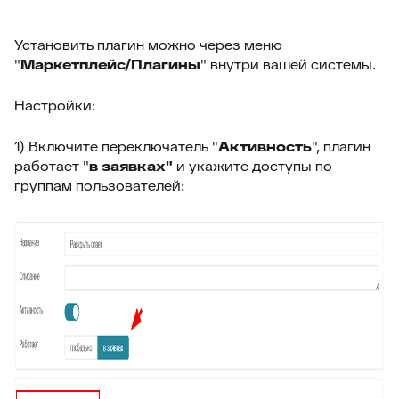
34
Ограничение доступа к отчетам
Установить плагин можно через меню
35
Открытие заявки в Омни
"
Маркетплейс/Плагины
" внутри вашей системы.
36
Свернуть/развернуть цитирование
Настройки:
37
Предыдущие исполнители
38
Подсвечивание текста
1) Включите переключатель "
Активность
", плагин
работает "
в заявках"
и укажите доступы по
39
Скрыть кнопки заявки
группам пользователей:
40
Запись меток из дополнительного поля
41
История заявок по полю заявки
42
История заявок связанных контактов
43
Дополнительная панель навигации в заявках
44
Наблюдатели
45
Подтверждение макроса
46
Внешние ссылки