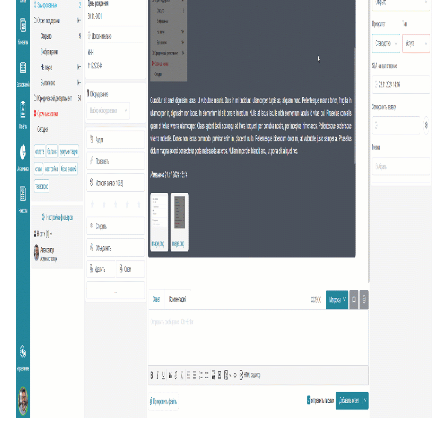
20
Подсказка адреса (DaData)
21
Поиск по странице базы знаний
22
Отображать язык пользователя
23
Упорядочить поля заявки
24
Отображать поля контактов в Омни
25
Спрятать поля контактов в заявке
26
Канал связи по умолчанию
27
Копирование заявки
28
Цепочка статусов
29
Групповая распечатка
30
Копировать поля клиента
31
Возврат к списку заявок
32
Массовое закрытие заявок
33
Подзаявки в Омни