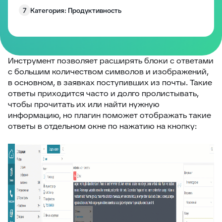
7
Категория: Продуктивность
8
Категория: Работа с полями
9
Категория: Уведомления
10
Изменение размера блоков заявки
Инструмент позволяет расширять блоки с ответами
с большим количеством символов и изображений,
Запрос согласия на обработку персональных
11
в основном, в заявках поступивших из почты. Такие
данных
ответы приходится часто и долго пролистывать,
12
EddyPlay
чтобы прочитать их или найти нужную
информацию, но плагин поможет отображать такие
13
Опросы/Голосование
ответы в отдельном окне по нажатию на кнопку:
14
Подтверждение отправки ответа
15
Глобальное уведомление
16
Скрыть боковые панели заявки
17
Запретить создание заявки без клиента
18
Комментарии по умолчанию
19
Превышение количества заявок в фильтре