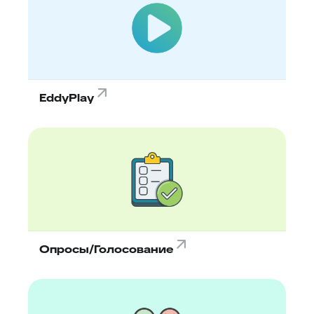
EddyPlay
Опросы/Голосование