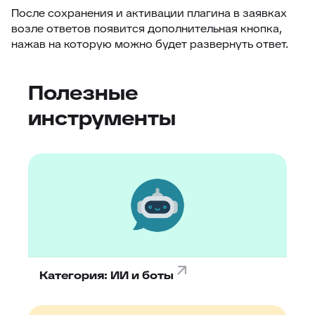
После сохранения и активации плагина в заявках
61
Поля компании в заявке
возле ответов появится дополнительная кнопка,
62
Jira – дополнительные возможности
нажав на которую можно будет развернуть ответ.
63
Чек-листы
64
Видимость переписки
Полезные
65
Интеграция с CloudPayments
инструменты
66
Яндекс переводчик
67
Закрепленные сообщения
68
Цвет заявок в общем списке
69
Раскрыть ответ
70
Загрузка/выгрузка темы базы знаний
71
Отчёт по аудиту (расширенные возможности)
72
Интеграция с Wazzup24
Категория: ИИ и боты
73
Суфлёр — ИИ-помощник в HelpDeskEddy