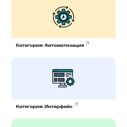
74
Отчёт по суфлёру
75
Helpfy: обучение бота на базе знаний
76
Напоминание о смене статуса
77
Тема заявки во вкладке браузера
78
Автостатус сотрудника
Категория: Автоматизация
79
Умное упоминание
80
Глобальный поиск
81
ИИ-аналитика заявки
82
Конец смены
83
Автоподпись сотрудника
84
Контроль качества заявки
85
Умное распределение по департаментам
Категория: Интерфейс
86
Улучшение ответа
87
Отчёт по контролю качества заявки