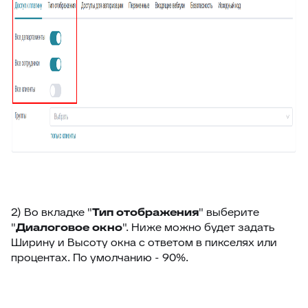
47
Внешние ссылки (омни)
48
Список подзаявок
49
Добавить автора ответа в метки
50
Выделение фейковой почты
51
Стоп-слова
52
Цвет фона выпадающего списка
53
Уведомление про блеклист
54
Настройка видимости атрибутов заявки
55
Подсчёт кол-ва символов ответа
56
Оповещение про объединение заявок
2) Во вкладке "
Тип отображения
" выберите
"
Диалоговое окно
". Ниже можно будет задать
57
Время ответа оператора с момента назначения
Ширину и Высоту окна с ответом в пикселях или
58
Уведомления партнерам
процентах. По умолчанию - 90%.
59
Горячие клавиши
60
Клонирование дополнительных полей