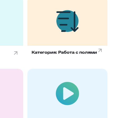
59
Горячие клавиши
Клонирование дополнительных
60
полей
61
Поля компании в заявке
Jira – дополнительные
62
возможности
63
Чек-листы
Категория: Работа с полями
64
Видимость переписки
65
Интеграция с CloudPayments
66
Яндекс переводчик
67
Закрепленные сообщения
68
Цвет заявок в общем списке
69
Раскрыть ответ
Загрузка/выгрузка темы базы
70
знаний