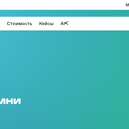
М
Стоимость
Кейсы
AI
мни