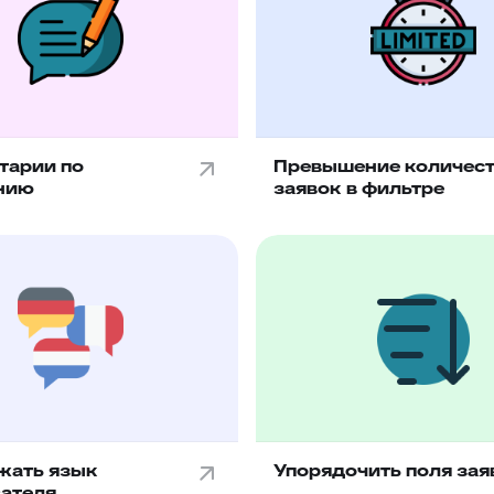
тарии по
Превышение количест
нию
заявок в фильтре
жать язык
Упорядочить поля зая
ателя