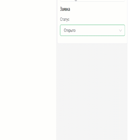
20
Подсказка адреса (DaData)
21
Поиск по странице базы знаний
22
Отображать язык пользователя
23
Упорядочить поля заявки
24
Отображать поля контактов в Омни
25
Спрятать поля контактов в заявке
26
Канал связи по умолчанию
27
Копирование заявки
28
Цепочка статусов
29
Групповая распечатка
30
Копировать поля клиента
31
Возврат к списку заявок
32
Массовое закрытие заявок
33
Подзаявки в Омни