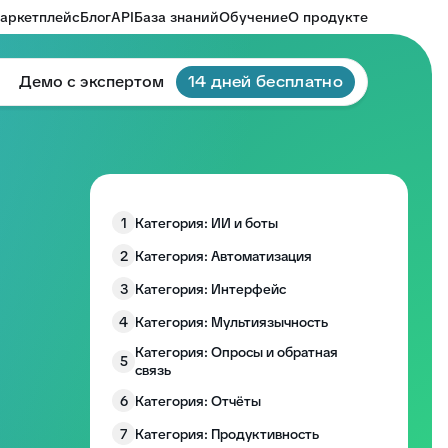
аркетплейс
Блог
API
База знаний
Обучение
О продукте
Демо с экспертом
14 дней бесплатно
1
Категория: ИИ и боты
2
Категория: Автоматизация
3
Категория: Интерфейс
4
Категория: Мультиязычность
Категория: Опросы и обратная
5
связь
6
Категория: Отчёты
7
Категория: Продуктивность