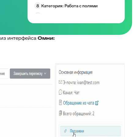
8
Категория: Работа с полями
9
Категория: Уведомления
10
Изменение размера блоков заявки
Запрос согласия на обработку
 из интерфейса
Омни:
11
персональных данных
12
EddyPlay
13
Опросы/Голосование
14
Подтверждение отправки ответа
15
Глобальное уведомление
16
Скрыть боковые панели заявки
Запретить создание заявки без
17
клиента
18
Комментарии по умолчанию
Превышение количества заявок в
19
фильтре