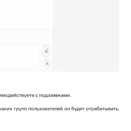
34
Ограничение доступа к отчетам
35
Открытие заявки в Омни
36
Свернуть/развернуть цитирование
37
Предыдущие исполнители
38
Подсвечивание текста
39
Скрыть кнопки заявки
Запись меток из дополнительного
40
поля
41
История заявок по полю заявки
История заявок связанных
42
контактов
аимодействуете с подзаявками.
Дополнительная панель навигации
43
в заявках
каких групп пользователей он будет отрабатывать.
44
Наблюдатели
45
Подтверждение макроса