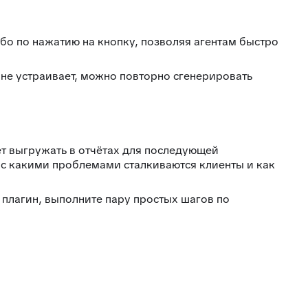
46
Внешние ссылки
47
Внешние ссылки (омни)
бо по нажатию на кнопку, позволяя агентам быстро
48
Список подзаявок
49
Добавить автора ответа в метки
 не устраивает, можно повторно сгенерировать
50
Выделение фейковой почты
51
Стоп-слова
52
Цвет фона выпадающего списка
т выгружать в отчётах для последующей
53
Уведомление про блеклист
 с какими проблемами сталкиваются клиенты и как
Настройка видимости атрибутов
54
заявки
 плагин, выполните пару простых шагов по
55
Подсчёт кол-ва символов ответа
Оповещение про объединение
56
заявок
Время ответа оператора с момента
57
назначения
58
Уведомления партнерам