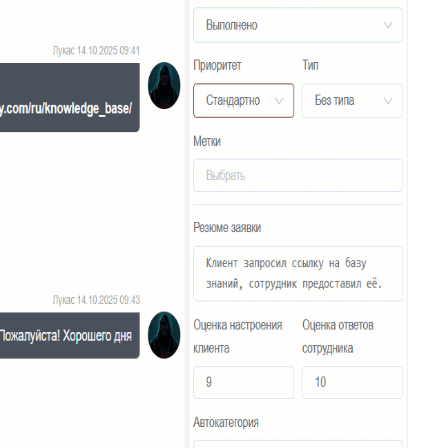
20
Подсказка адреса (DaData)
21
Поиск по странице базы знаний
22
Отображать язык пользователя
23
Упорядочить поля заявки
24
Отображать поля контактов в Омни
25
Спрятать поля контактов в заявке
26
Канал связи по умолчанию
27
Копирование заявки
28
Цепочка статусов
29
Групповая распечатка
30
Копировать поля клиента
31
Возврат к списку заявок
32
Массовое закрытие заявок
33
Подзаявки в Омни