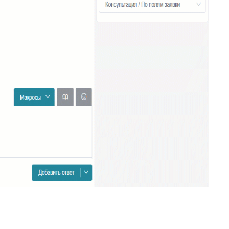
34
Ограничение доступа к отчетам
35
Открытие заявки в Омни
36
Свернуть/развернуть цитирование
37
Предыдущие исполнители
38
Подсвечивание текста
39
Скрыть кнопки заявки
Запись меток из дополнительного
40
поля
41
История заявок по полю заявки
История заявок связанных
42
контактов
Дополнительная панель навигации
43
в заявках
44
Наблюдатели
45
Подтверждение макроса