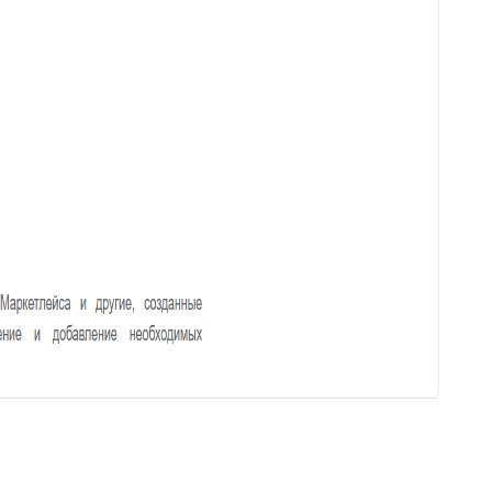
83
Автоподпись сотрудника
84
Контроль качества заявки
Умное распределение по
85
департаментам
86
Улучшение ответа
87
Отчёт по контролю качества заявки
88
Google переводчик