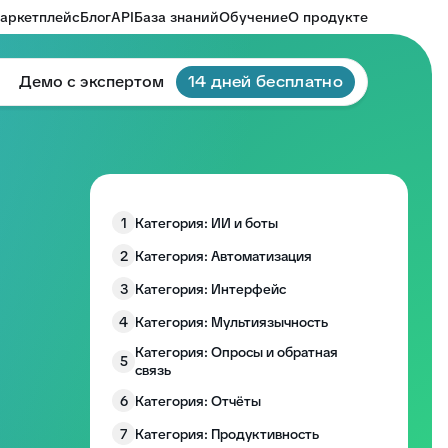
аркетплейс
Блог
API
База знаний
Обучение
О продукте
Демо с экспертом
14 дней бесплатно
1
Категория: ИИ и боты
2
Категория: Автоматизация
3
Категория: Интерфейс
4
Категория: Мультиязычность
Категория: Опросы и обратная
5
связь
6
Категория: Отчёты
7
Категория: Продуктивность