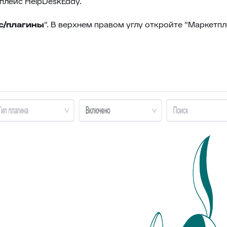
плейс HelpDeskEddy.
с/плагины
". В верхнем правом углу откройте "Маркетпл