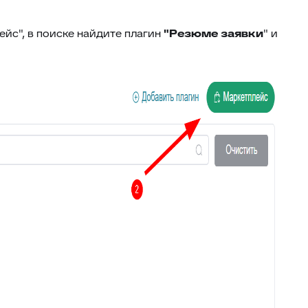
Отчёт по аудиту (расширенные
71
возможности)
ейс", в поиске найдите плагин
"Резюме заявки
" и
72
Интеграция с Wazzup24
Суфлёр — ИИ-помощник в
73
HelpDeskEddy
74
Отчёт по суфлёру
Helpfy: обучение бота на базе
75
знаний
76
Напоминание о смене статуса
77
Тема заявки во вкладке браузера
78
Автостатус сотрудника
79
Умное упоминание
80
Глобальный поиск
81
ИИ-аналитика заявки
82
Конец смены