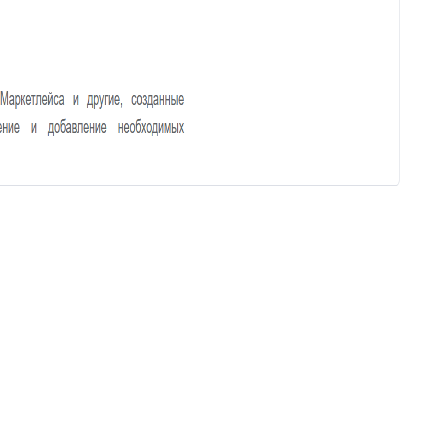
Отчёт по аудиту (расширенные
71
возможности)
72
Интеграция с Wazzup24
Суфлёр — ИИ-помощник в
73
HelpDeskEddy
74
Отчёт по суфлёру
Helpfy: обучение бота на базе
75
знаний
76
Напоминание о смене статуса
77
Тема заявки во вкладке браузера
78
Автостатус сотрудника
79
Умное упоминание
80
Глобальный поиск
81
ИИ-аналитика заявки
82
Конец смены