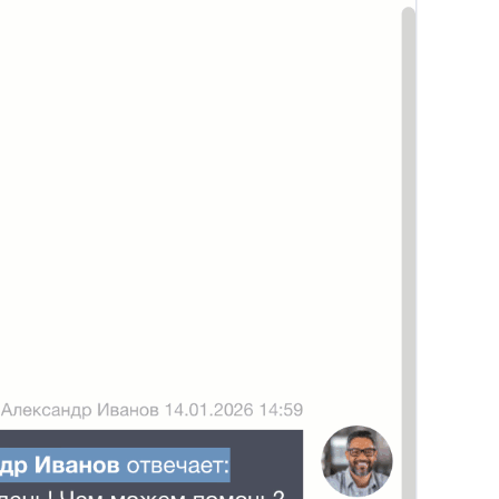
20
Подсказка адреса (DaData)
21
Поиск по странице базы знаний
22
Отображать язык пользователя
23
Упорядочить поля заявки
24
Отображать поля контактов в Омни
25
Спрятать поля контактов в заявке
26
Канал связи по умолчанию
27
Копирование заявки
28
Цепочка статусов
29
Групповая распечатка
30
Копировать поля клиента
31
Возврат к списку заявок
32
Массовое закрытие заявок
33
Подзаявки в Омни