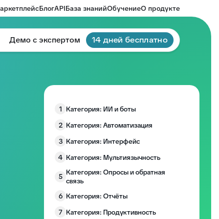
аркетплейс
Блог
API
База знаний
Обучение
О продукте
Демо с экспертом
14 дней бесплатно
1
Категория: ИИ и боты
2
Категория: Автоматизация
3
Категория: Интерфейс
4
Категория: Мультиязычность
Категория: Опросы и обратная
5
связь
6
Категория: Отчёты
7
Категория: Продуктивность