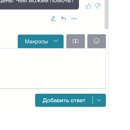
34
Ограничение доступа к отчетам
35
Открытие заявки в Омни
36
Свернуть/развернуть цитирование
37
Предыдущие исполнители
38
Подсвечивание текста
39
Скрыть кнопки заявки
Запись меток из дополнительного
40
поля
41
История заявок по полю заявки
История заявок связанных
42
контактов
Дополнительная панель навигации
43
в заявках
44
Наблюдатели
45
Подтверждение макроса