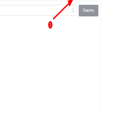
59
Горячие клавиши
Клонирование дополнительных
60
полей
61
Поля компании в заявке
Jira – дополнительные
62
возможности
63
Чек-листы
64
Видимость переписки
65
Интеграция с CloudPayments
66
Яндекс переводчик
67
Закрепленные сообщения
68
Цвет заявок в общем списке
69
Раскрыть ответ
Загрузка/выгрузка темы базы
70
знаний