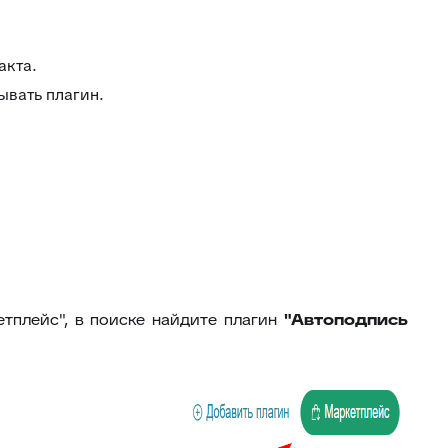
46
Внешние ссылки
47
Внешние ссылки (омни)
акта.
48
Список подзаявок
ывать плагин.
49
Добавить автора ответа в метки
50
Выделение фейковой почты
51
Стоп-слова
52
Цвет фона выпадающего списка
53
Уведомление про блеклист
Настройка видимости атрибутов
54
заявки
55
Подсчёт кол-ва символов ответа
етплейс", в поиске найдите плагин
"Автоподпись
Оповещение про объединение
56
заявок
Время ответа оператора с момента
57
назначения
58
Уведомления партнерам