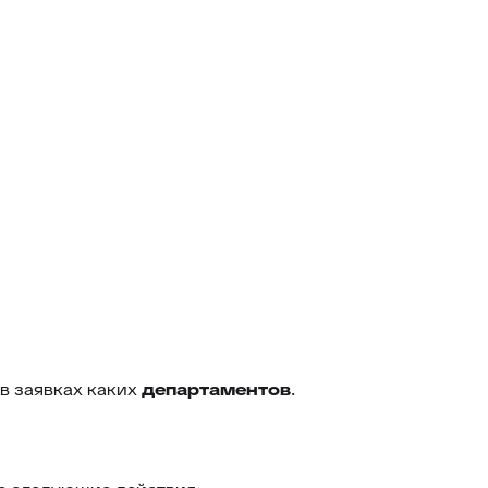
83
Автоподпись сотрудника
84
Контроль качества заявки
Умное распределение по
85
департаментам
86
Улучшение ответа
87
Отчёт по контролю качества заявки
88
Google переводчик
 в заявках каких
департаментов
.