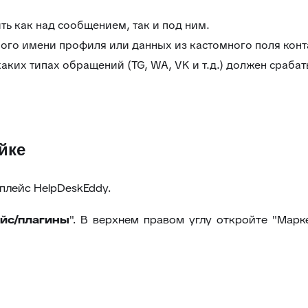
ь как над сообщением, так и под ним.
ого имени профиля или данных из кастомного поля конт
аких типах обращений (TG, WA, VK и т.д.) должен срабат
йке
плейс HelpDeskEddy.
йс/плагины
". В верхнем правом углу откройте "Марк