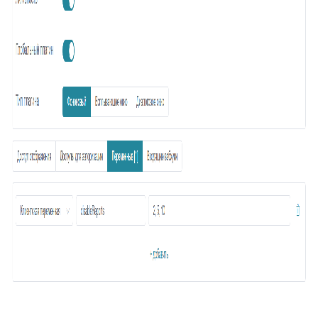
33
Подзаявки в Омни
34
Ограничение доступа к отчетам
35
Открытие заявки в Омни
36
Свернуть/развернуть цитирование
37
Предыдущие исполнители
38
Подсвечивание текста
39
Скрыть кнопки заявки
40
Запись меток из дополнительного поля
41
История заявок по полю заявки
42
История заявок связанных контактов
43
Дополнительная панель навигации в заявках
44
Наблюдатели
45
Подтверждение макроса