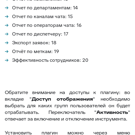
Отчет по департаментам: 14
60
Клонирование дополнительных полей
Отчет по каналам чата: 15
61
Поля компании в заявке
Отчет по операторам чата: 16
62
Jira – дополнительные возможности
Отчет по диспетчеру: 17
63
Чек-листы
Экспорт заявок: 18
64
Видимость переписки
Отчёт по меткам: 19
65
Интеграция с CloudPayments
Эффективность сотрудников: 20
66
Яндекс переводчик
67
Закрепленные сообщения
68
Цвет заявок в общем списке
Обратите внимание на доступы к плагину: во
69
Раскрыть ответ
вкладке "
Доступ отображения
" необходимо
выбрать для каких групп пользователей он будет
70
Загрузка/выгрузка темы базы знаний
отрабатывать. Переключатель "
Активность
"
71
Отчёт по аудиту (расширенные возможности)
отвечает за включение и отключение инструмента.
72
Интеграция с Wazzup24
Установить плагин можно через меню