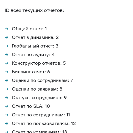
46
Внешние ссылки
ID всех текущих отчетов:
47
Внешние ссылки (омни)
48
Список подзаявок
Общий отчет: 1
49
Добавить автора ответа в метки
Отчет в динамике: 2
50
Выделение фейковой почты
Глобальный отчет: 3
51
Стоп-слова
Отчет по аудиту: 4
Конструктор отчетов: 5
52
Цвет фона выпадающего списка
Биллинг отчет: 6
53
Уведомление про блеклист
Оценки по сотрудникам: 7
54
Настройка видимости атрибутов заявки
Оценки по заявкам: 8
55
Подсчёт кол-ва символов ответа
Статусы сотрудников: 9
56
Оповещение про объединение заявок
Отчет по SLA: 10
57
Время ответа оператора с момента назначения
Отчет по сотрудникам: 11
58
Уведомления партнерам
Отчет по пользователям: 12
59
Горячие клавиши
Отчет по компаниям: 13