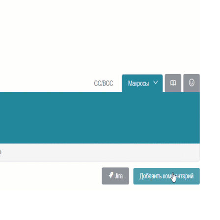
34
Ограничение доступа к отчетам
35
Открытие заявки в Омни
36
Свернуть/развернуть цитирование
37
Предыдущие исполнители
38
Подсвечивание текста
39
Скрыть кнопки заявки
Запись меток из дополнительного
40
поля
41
История заявок по полю заявки
История заявок связанных
42
контактов
Дополнительная панель навигации
43
в заявках
44
Наблюдатели
45
Подтверждение макроса