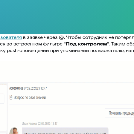
ьзователя
в заявке через @. Чтобы сотрудник не потеря
ся во встроенном фильтре "
Под контролем
". Таким о
ку push-оповещений при упоминании пользователю, напр