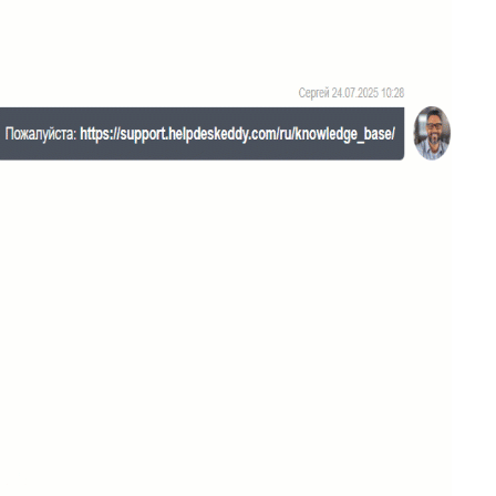
20
Подсказка адреса (DaData)
21
Поиск по странице базы знаний
22
Отображать язык пользователя
23
Упорядочить поля заявки
24
Отображать поля контактов в Омни
25
Спрятать поля контактов в заявке
26
Канал связи по умолчанию
27
Копирование заявки
28
Цепочка статусов
29
Групповая распечатка
30
Копировать поля клиента
31
Возврат к списку заявок
32
Массовое закрытие заявок
33
Подзаявки в Омни