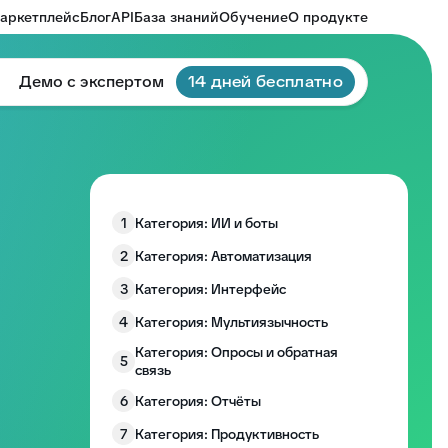
аркетплейс
Блог
API
База знаний
Обучение
О продукте
Демо с экспертом
14 дней бесплатно
1
Категория: ИИ и боты
2
Категория: Автоматизация
3
Категория: Интерфейс
4
Категория: Мультиязычность
Категория: Опросы и обратная
5
связь
6
Категория: Отчёты
7
Категория: Продуктивность