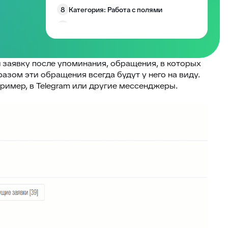
8
Категория: Работа с полями
9
Категория: Уведомления
10
Изменение размера блоков заявки
Запрос согласия на обработку
л заявку после упоминания, обращения, в которых
11
персональных данных
бразом эти обращения всегда будут у него на виду.
12
EddyPlay
имер, в Telegram или другие мессенджеры.
13
Опросы/Голосование
14
Подтверждение отправки ответа
15
Глобальное уведомление
16
Скрыть боковые панели заявки
Запретить создание заявки без
17
клиента
18
Комментарии по умолчанию
Превышение количества заявок в
19
фильтре