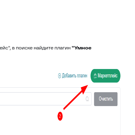
46
Внешние ссылки
47
Внешние ссылки (омни)
48
Список подзаявок
49
Добавить автора ответа в метки
50
Выделение фейковой почты
ейс", в поиске найдите плагин
"Умное
51
Стоп-слова
52
Цвет фона выпадающего списка
53
Уведомление про блеклист
Настройка видимости атрибутов
54
заявки
55
Подсчёт кол-ва символов ответа
Оповещение про объединение
56
заявок
Время ответа оператора с момента
57
назначения
58
Уведомления партнерам