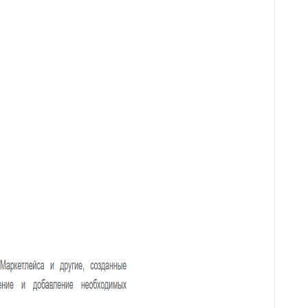
59
Горячие клавиши
Клонирование дополнительных
60
полей
61
Поля компании в заявке
Jira – дополнительные
62
возможности
63
Чек-листы
64
Видимость переписки
65
Интеграция с CloudPayments
66
Яндекс переводчик
67
Закрепленные сообщения
68
Цвет заявок в общем списке
69
Раскрыть ответ
Загрузка/выгрузка темы базы
70
знаний