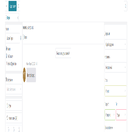
20
Подсказка адреса (DaData)
21
Поиск по странице базы знаний
22
Отображать язык пользователя
23
Упорядочить поля заявки
24
Отображать поля контактов в Омни
25
Спрятать поля контактов в заявке
26
Канал связи по умолчанию
27
Копирование заявки
28
Цепочка статусов
29
Групповая распечатка
30
Копировать поля клиента
31
Возврат к списку заявок
32
Массовое закрытие заявок
33
Подзаявки в Омни