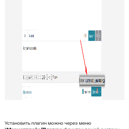
47
Внешние ссылки (омни)
48
Список подзаявок
49
Добавить автора ответа в метки
50
Выделение фейковой почты
51
Стоп-слова
52
Цвет фона выпадающего списка
53
Уведомление про блеклист
54
Настройка видимости атрибутов заявки
55
Подсчёт кол-ва символов ответа
56
Оповещение про объединение заявок
57
Время ответа оператора с момента назначения
58
Уведомления партнерам
59
Горячие клавиши
Установить плагин можно через меню
60
Клонирование дополнительных полей