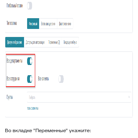
74
Отчёт по суфлёру
75
Helpfy: обучение бота на базе знаний
76
Напоминание о смене статуса
77
Тема заявки во вкладке браузера
78
Автостатус сотрудника
79
Умное упоминание
80
Глобальный поиск
81
ИИ-аналитика заявки
82
Конец смены
83
Автоподпись сотрудника
84
Контроль качества заявки
85
Умное распределение по департаментам
86
Улучшение ответа
Во вкладке "Переменные" укажите:
87
Отчёт по контролю качества заявки