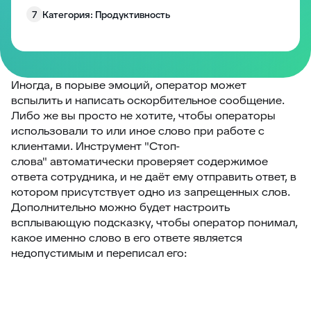
7
Категория: Продуктивность
8
Категория: Работа с полями
9
Категория: Уведомления
10
Изменение размера блоков заявки
Иногда, в порыве эмоций, оператор может
вспылить и написать оскорбительное сообщение.
Запрос согласия на обработку персональных
11
Либо же вы просто не хотите, чтобы операторы
данных
использовали то или иное слово при работе с
12
EddyPlay
клиентами. Инструмент "Стоп-
слова" автоматически проверяет содержимое
13
Опросы/Голосование
ответа сотрудника, и не даёт ему отправить ответ, в
14
Подтверждение отправки ответа
котором присутствует одно из запрещенных слов.
Дополнительно можно будет настроить
15
Глобальное уведомление
всплывающую подсказку, чтобы оператор понимал,
16
Скрыть боковые панели заявки
какое именно слово в его ответе является
недопустимым и переписал его:
17
Запретить создание заявки без клиента
18
Комментарии по умолчанию
19
Превышение количества заявок в фильтре