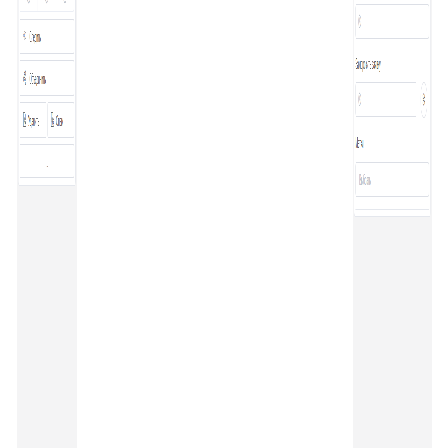
34
Ограничение доступа к отчетам
35
Открытие заявки в Омни
36
Свернуть/развернуть цитирование
37
Предыдущие исполнители
38
Подсвечивание текста
39
Скрыть кнопки заявки
40
Запись меток из дополнительного поля
41
История заявок по полю заявки
42
История заявок связанных контактов
43
Дополнительная панель навигации в заявках
44
Наблюдатели
45
Подтверждение макроса
46
Внешние ссылки