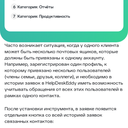
6
Категория: Отчёты
7
Категория: Продуктивность
8
Категория: Работа с полями
9
Категория: Уведомления
10
Изменение размера блоков заявки
Часто возникает ситуация, когда у одного клиента
может быть несколько почтовых ящиков, которые
Запрос согласия на обработку персональных
11
должны быть привязаны к одному аккаунту.
данных
Например, зарегистрирован один профиль, к
12
EddyPlay
которому привязано несколько пользователей
(члены семьи, друзья, коллеги), и необходимо в
13
Опросы/Голосование
истории заявок в HelpDeskEddy иметь возможность
14
Подтверждение отправки ответа
учитывать обращения от всех этих пользователей в
рамках одного контакта.
15
Глобальное уведомление
16
Скрыть боковые панели заявки
После установки инструмента, в заявке появится
17
Запретить создание заявки без клиента
отдельная кнопка со всей историей заявок
связанных контактов:
18
Комментарии по умолчанию