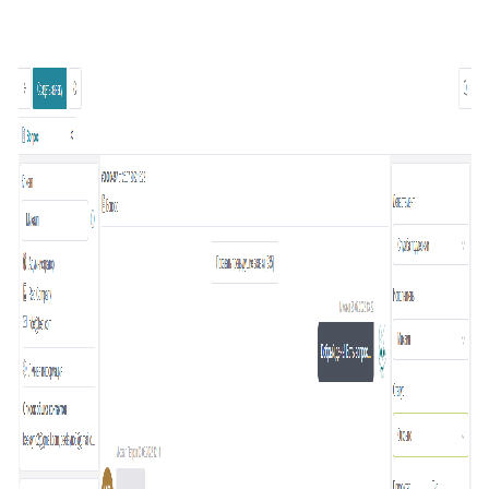
19
Превышение количества заявок в фильтре
20
Подсказка адреса (DaData)
21
Поиск по странице базы знаний
22
Отображать язык пользователя
23
Упорядочить поля заявки
24
Отображать поля контактов в Омни
25
Спрятать поля контактов в заявке
26
Канал связи по умолчанию
27
Копирование заявки
28
Цепочка статусов
29
Групповая распечатка
30
Копировать поля клиента
31
Возврат к списку заявок
32
Массовое закрытие заявок