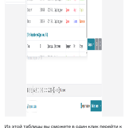
46
Внешние ссылки
47
Внешние ссылки (омни)
48
Список подзаявок
49
Добавить автора ответа в метки
50
Выделение фейковой почты
51
Стоп-слова
52
Цвет фона выпадающего списка
53
Уведомление про блеклист
54
Настройка видимости атрибутов заявки
55
Подсчёт кол-ва символов ответа
56
Оповещение про объединение заявок
57
Время ответа оператора с момента назначения
58
Уведомления партнерам
Из этой таблицы вы сможете в один клик перейти к
59
Горячие клавиши