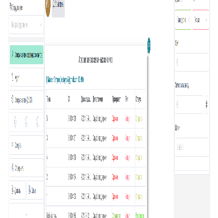
33
Подзаявки в Омни
34
Ограничение доступа к отчетам
35
Открытие заявки в Омни
36
Свернуть/развернуть цитирование
37
Предыдущие исполнители
38
Подсвечивание текста
39
Скрыть кнопки заявки
40
Запись меток из дополнительного поля
41
История заявок по полю заявки
42
История заявок связанных контактов
43
Дополнительная панель навигации в заявках
44
Наблюдатели
45
Подтверждение макроса