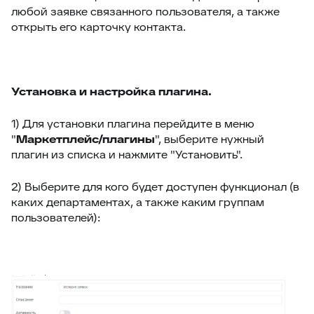
любой заявке связанного пользователя, а также
60
Клонирование дополнительных полей
открыть его карточку контакта.
61
Поля компании в заявке
62
Jira – дополнительные возможности
63
Чек-листы
Установка и настройка плагина.
64
Видимость переписки
1) Для установки плагина перейдите в меню
65
Интеграция с CloudPayments
"
Маркетплейс/плагины
", выберите нужный
плагин из списка и нажмите "Установить".
66
Яндекс переводчик
67
Закрепленные сообщения
2) Выберите для кого будет доступен функционал (в
каких департаментах, а также каким группам
68
Цвет заявок в общем списке
пользователей):
69
Раскрыть ответ
70
Загрузка/выгрузка темы базы знаний
71
Отчёт по аудиту (расширенные возможности)
72
Интеграция с Wazzup24