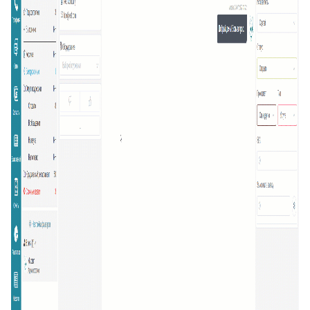
20
Подсказка адреса (DaData)
21
Поиск по странице базы знаний
22
Отображать язык пользователя
23
Упорядочить поля заявки
24
Отображать поля контактов в Омни
25
Спрятать поля контактов в заявке
26
Канал связи по умолчанию
27
Копирование заявки
28
Цепочка статусов
29
Групповая распечатка
30
Копировать поля клиента
31
Возврат к списку заявок
32
Массовое закрытие заявок
33
Подзаявки в Омни