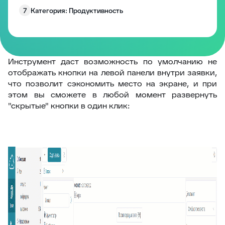
7
Категория: Продуктивность
8
Категория: Работа с полями
9
Категория: Уведомления
10
Изменение размера блоков заявки
Инструмент даст возможность по умолчанию не
отображать кнопки на левой панели внутри заявки,
Запрос согласия на обработку персональных
11
что позволит сэкономить место на экране, и при
данных
этом вы сможете в любой момент развернуть
12
EddyPlay
"скрытые" кнопки в один клик:
13
Опросы/Голосование
14
Подтверждение отправки ответа
15
Глобальное уведомление
16
Скрыть боковые панели заявки
17
Запретить создание заявки без клиента
18
Комментарии по умолчанию
19
Превышение количества заявок в фильтре