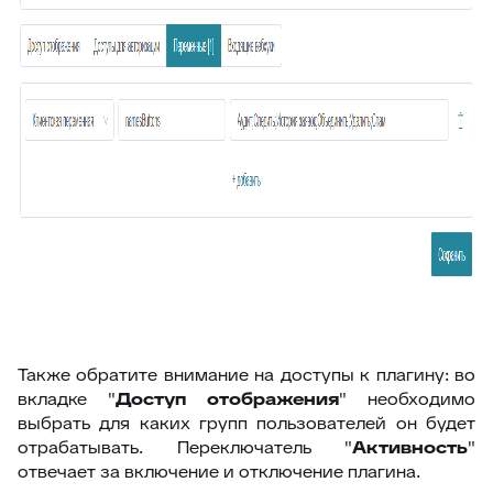
61
Поля компании в заявке
62
Jira – дополнительные возможности
63
Чек-листы
64
Видимость переписки
65
Интеграция с CloudPayments
66
Яндекс переводчик
67
Закрепленные сообщения
68
Цвет заявок в общем списке
69
Раскрыть ответ
70
Загрузка/выгрузка темы базы знаний
Также обратите внимание на доступы к плагину: во
71
Отчёт по аудиту (расширенные возможности)
вкладке "
Доступ отображения
" необходимо
выбрать для каких групп пользователей он будет
72
Интеграция с Wazzup24
отрабатывать. Переключатель "
Активность
"
73
Суфлёр — ИИ-помощник в HelpDeskEddy
отвечает за включение и отключение плагина.