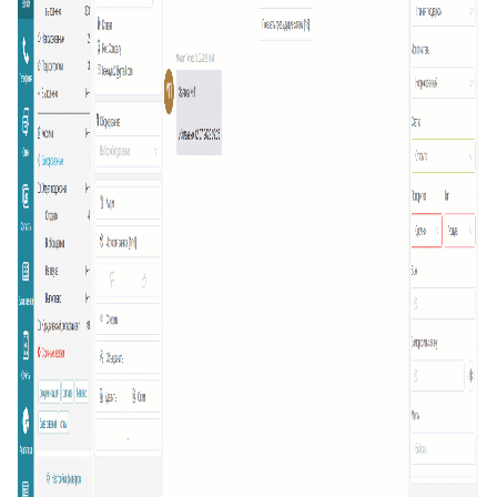
19
Превышение количества заявок в фильтре
20
Подсказка адреса (DaData)
21
Поиск по странице базы знаний
22
Отображать язык пользователя
23
Упорядочить поля заявки
24
Отображать поля контактов в Омни
25
Спрятать поля контактов в заявке
26
Канал связи по умолчанию
27
Копирование заявки
28
Цепочка статусов
29
Групповая распечатка
30
Копировать поля клиента
31
Возврат к списку заявок
32
Массовое закрытие заявок