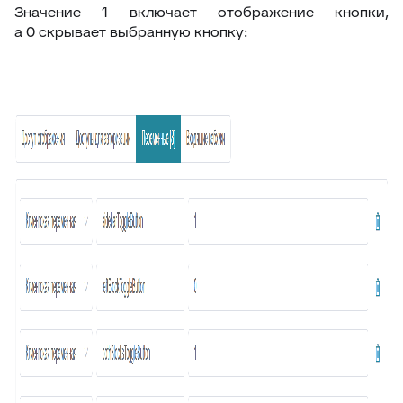
Значение 1 включает отображение кнопки,
60
Клонирование дополнительных полей
а 0 скрывает выбранную кнопку:
61
Поля компании в заявке
62
Jira – дополнительные возможности
63
Чек-листы
64
Видимость переписки
65
Интеграция с CloudPayments
66
Яндекс переводчик
67
Закрепленные сообщения
68
Цвет заявок в общем списке
69
Раскрыть ответ
70
Загрузка/выгрузка темы базы знаний
71
Отчёт по аудиту (расширенные возможности)
72
Интеграция с Wazzup24