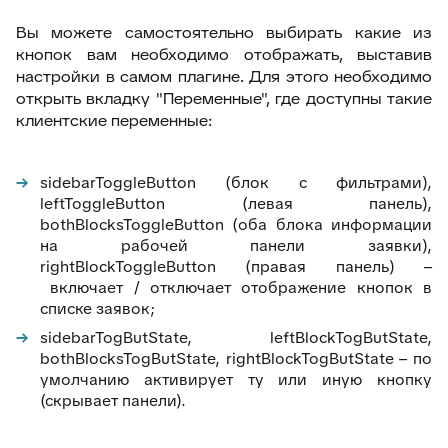
46
Внешние ссылки
Вы можете самостоятельно выбирать какие из
47
Внешние ссылки (омни)
кнопок вам необходимо отображать, выставив
настройки в самом плагине. Для этого необходимо
48
Список подзаявок
открыть вкладку "Переменные", где доступны такие
49
Добавить автора ответа в метки
клиентские переменные:
50
Выделение фейковой почты
51
Стоп-слова
sidebarToggleButton (блок с фильтрами),
leftToggleButton (левая панель),
52
Цвет фона выпадающего списка
bothBlocksToggleButton (
оба блока информации
53
Уведомление про блеклист
на рабочей панели заявки)
,
rightBlockToggleButton (правая панель) –
54
Настройка видимости атрибутов заявки
включает / отключает отображение кнопок в
списке заявок;
55
Подсчёт кол-ва символов ответа
sidebarTogButState, leftBlockTogButState,
56
Оповещение про объединение заявок
bothBlocksTogButState, rightBlockTogButState – по
57
Время ответа оператора с момента назначения
умолчанию активирует ту или иную кнопку
(скрывает панели).
58
Уведомления партнерам
59
Горячие клавиши