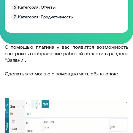
6
Категория: Отчёты
7
Категория: Продуктивность
8
Категория: Работа с полями
9
Категория: Уведомления
10
Изменение размера блоков заявки
С помощью плагина у вас появится возможность
настроить отображение рабочей области в разделе
Запрос согласия на обработку персональных
11
"Заявки".
данных
12
EddyPlay
Сделать это можно с помощью четырёх кнопок:
13
Опросы/Голосование
14
Подтверждение отправки ответа
15
Глобальное уведомление
16
Скрыть боковые панели заявки
17
Запретить создание заявки без клиента
18
Комментарии по умолчанию