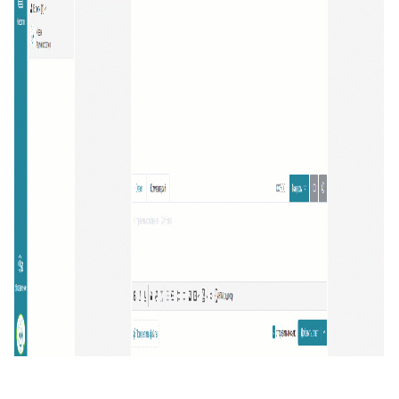
33
Подзаявки в Омни
34
Ограничение доступа к отчетам
35
Открытие заявки в Омни
36
Свернуть/развернуть цитирование
37
Предыдущие исполнители
38
Подсвечивание текста
39
Скрыть кнопки заявки
40
Запись меток из дополнительного поля
41
История заявок по полю заявки
42
История заявок связанных контактов
43
Дополнительная панель навигации в заявках
44
Наблюдатели
45
Подтверждение макроса