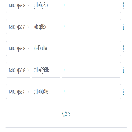
73
Суфлёр — ИИ-помощник в HelpDeskEddy
74
Отчёт по суфлёру
75
Helpfy: обучение бота на базе знаний
76
Напоминание о смене статуса
77
Тема заявки во вкладке браузера
78
Автостатус сотрудника
79
Умное упоминание
80
Глобальный поиск
81
ИИ-аналитика заявки
82
Конец смены
83
Автоподпись сотрудника
84
Контроль качества заявки
85
Умное распределение по департаментам
86
Улучшение ответа