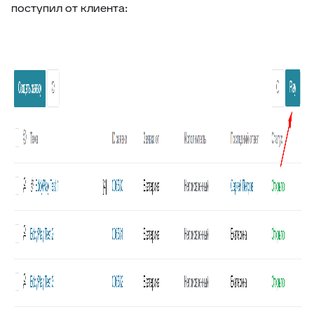
47
Внешние ссылки (омни)
поступил от клиента:
48
Список подзаявок
49
Добавить автора ответа в метки
50
Выделение фейковой почты
51
Стоп-слова
52
Цвет фона выпадающего списка
53
Уведомление про блеклист
54
Настройка видимости атрибутов заявки
55
Подсчёт кол-ва символов ответа
56
Оповещение про объединение заявок
57
Время ответа оператора с момента назначения
58
Уведомления партнерам
59
Горячие клавиши
60
Клонирование дополнительных полей