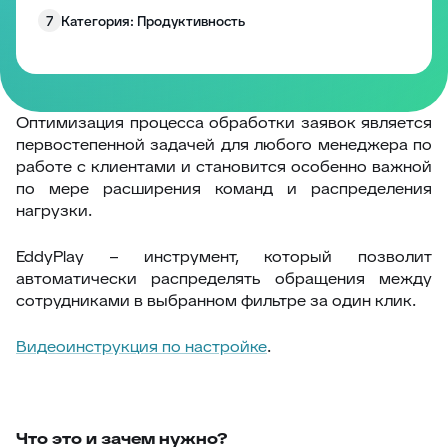
7
Категория: Продуктивность
8
Категория: Работа с полями
9
Категория: Уведомления
10
Изменение размера блоков заявки
Оптимизация процесса обработки заявок является
первостепенной задачей для любого менеджера по
Запрос согласия на обработку персональных
11
работе с клиентами и становится особенно важной
данных
по мере расширения команд и распределения
12
EddyPlay
нагрузки.
13
Опросы/Голосование
EddyPlay – инструмент, который позволит
14
Подтверждение отправки ответа
автоматически распределять обращения между
15
Глобальное уведомление
сотрудниками в выбранном фильтре за один клик.
16
Скрыть боковые панели заявки
Видеоинструкция по настройке
.
17
Запретить создание заявки без клиента
18
Комментарии по умолчанию
19
Превышение количества заявок в фильтре
Что это и зачем нужно?