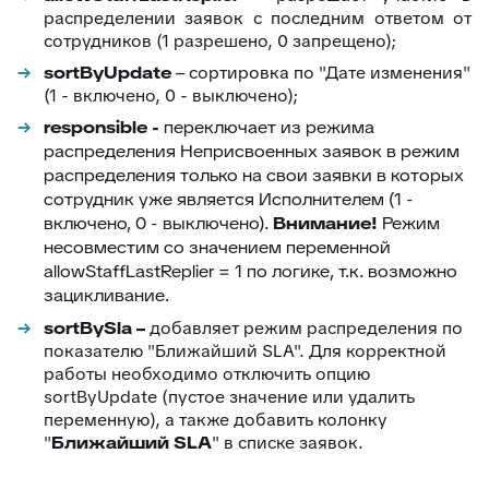
распределении заявок с последним ответом от
сотрудников (1 разрешено, 0 запрещено);
sortByUpdate
– сортировка по "Дате изменения"
(1 - включено, 0 - выключено);
responsible -
переключает из режима
распределения Неприсвоенных заявок в режим
распределения только на свои заявки в которых
сотрудник уже является Исполнителем
(1 -
включено, 0 - выключено)
.
Внимание!
Режим
несовместим со значением переменной
allowStaffLastReplier = 1 по логике, т.к. возможно
зацикливание.
sortBySla –
добавляет режим распределения по
показателю "Ближайший SLA". Для корректной
работы необходимо отключить опцию
sortByUpdate (пустое значение или удалить
переменную), а также добавить колонку
"
Ближайший SLA
" в списке заявок.