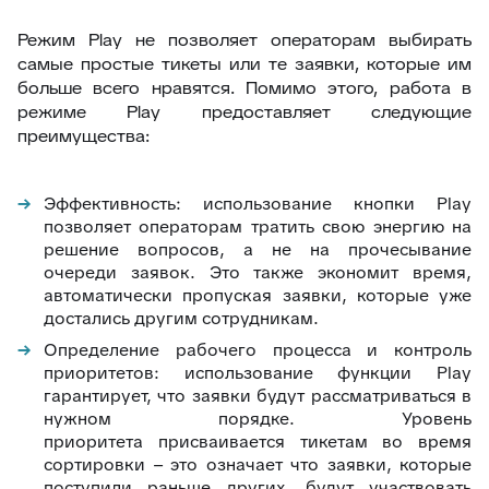
20
Подсказка адреса (DaData)
Режим Play не позволяет операторам выбирать
21
Поиск по странице базы знаний
самые простые тикеты или те заявки, которые им
больше всего нравятся. Помимо этого, работа в
22
Отображать язык пользователя
режиме Play предоставляет следующие
23
Упорядочить поля заявки
преимущества:
24
Отображать поля контактов в Омни
25
Спрятать поля контактов в заявке
Эффективность: использование кнопки Play
позволяет операторам тратить свою энергию на
26
Канал связи по умолчанию
решение вопросов, а не на прочесывание
27
Копирование заявки
очереди заявок. Это также экономит время,
автоматически пропуская заявки, которые уже
28
Цепочка статусов
достались другим сотрудникам.
29
Групповая распечатка
Определение рабочего процесса и контроль
приоритетов: использование функции Play
30
Копировать поля клиента
гарантирует, что заявки будут рассматриваться в
31
Возврат к списку заявок
нужном порядке. Уровень
приоритета
присваивается тикетам
во время
32
Массовое закрытие заявок
сортировки – это означает что заявки, которые
33
Подзаявки в Омни
поступили раньше других, будут участвовать