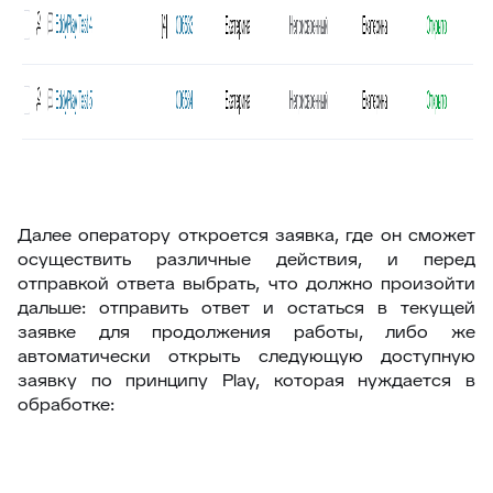
61
Поля компании в заявке
62
Jira – дополнительные возможности
63
Чек-листы
64
Видимость переписки
65
Интеграция с CloudPayments
66
Яндекс переводчик
Далее оператору откроется заявка, где он сможет
67
Закрепленные сообщения
осуществить различные действия, и перед
68
Цвет заявок в общем списке
отправкой ответа выбрать, что должно произойти
дальше: отправить ответ и остаться в текущей
69
Раскрыть ответ
заявке для продолжения работы, либо же
70
Загрузка/выгрузка темы базы знаний
автоматически открыть следующую доступную
заявку по принципу Play, которая нуждается в
71
Отчёт по аудиту (расширенные возможности)
обработке:
72
Интеграция с Wazzup24
73
Суфлёр — ИИ-помощник в HelpDeskEddy