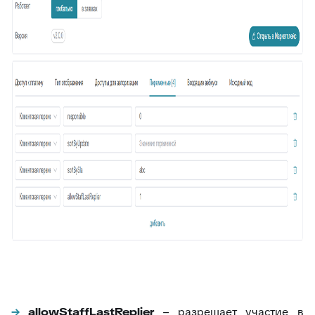
allowStaffLastReplier
– разрешает участие в