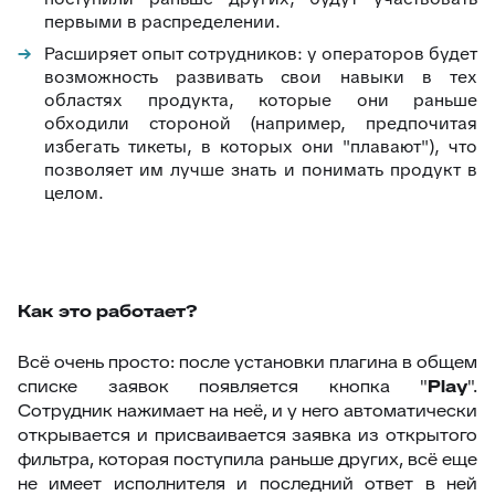
первыми в распределении.
34
Ограничение доступа к отчетам
Расширяет опыт сотрудников: у операторов будет
35
Открытие заявки в Омни
возможность развивать свои навыки в тех
областях продукта, которые они раньше
36
Свернуть/развернуть цитирование
обходили стороной (например, предпочитая
37
Предыдущие исполнители
избегать тикеты, в которых они "плавают"), что
позволяет им лучше знать и понимать продукт в
38
Подсвечивание текста
целом.
39
Скрыть кнопки заявки
40
Запись меток из дополнительного поля
41
История заявок по полю заявки
Как это работает?
42
История заявок связанных контактов
43
Дополнительная панель навигации в заявках
Всё очень просто: после установки плагина в общем
списке заявок появляется кнопка "
Play
".
44
Наблюдатели
Сотрудник нажимает на неё, и у него автоматически
45
Подтверждение макроса
открывается и присваивается заявка из открытого
фильтра, которая поступила раньше других, всё еще
46
Внешние ссылки
не имеет исполнителя и последний ответ в ней