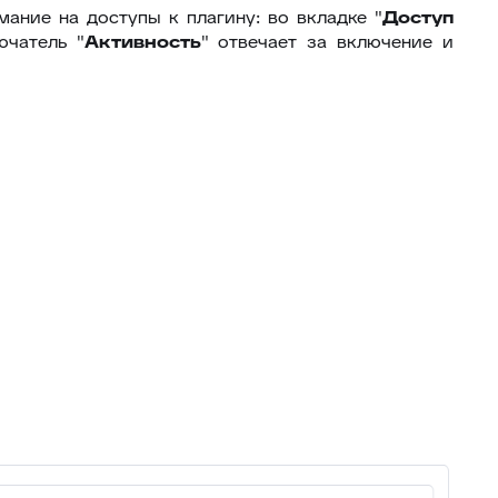
ание на доступы к плагину: во вкладке "
Доступ
59
Горячие клавиши
ючатель "
Активность
" отвечает за включение и
Клонирование дополнительных
60
полей
61
Поля компании в заявке
Jira – дополнительные
62
возможности
63
Чек-листы
64
Видимость переписки
65
Интеграция с CloudPayments
66
Яндекс переводчик
67
Закрепленные сообщения
68
Цвет заявок в общем списке
69
Раскрыть ответ
Загрузка/выгрузка темы базы
70
знаний