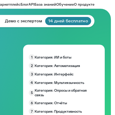
аркетплейс
Блог
API
База знаний
Обучение
О продукте
Демо с экспертом
14 дней бесплатно
1
Категория: ИИ и боты
2
Категория: Автоматизация
3
Категория: Интерфейс
4
Категория: Мультиязычность
Категория: Опросы и обратная
5
связь
6
Категория: Отчёты
7
Категория: Продуктивность