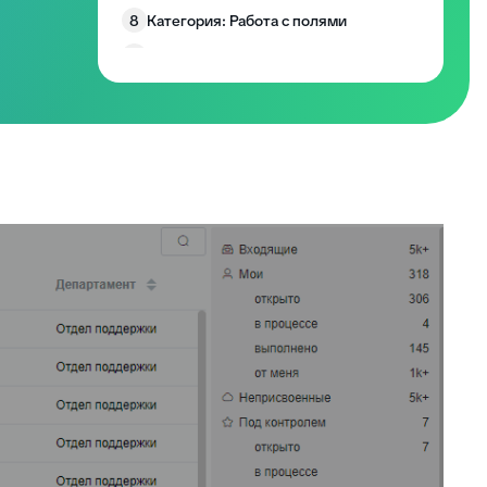
8
Категория: Работа с полями
9
Категория: Уведомления
10
Изменение размера блоков заявки
Запрос согласия на обработку
11
персональных данных
12
EddyPlay
13
Опросы/Голосование
14
Подтверждение отправки ответа
15
Глобальное уведомление
16
Скрыть боковые панели заявки
Запретить создание заявки без
17
клиента
18
Комментарии по умолчанию
Превышение количества заявок в
19
фильтре