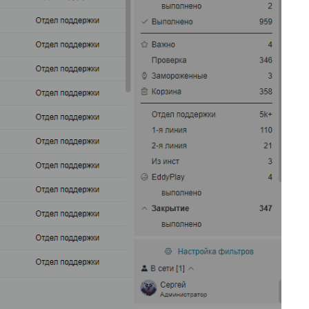
20
Подсказка адреса (DaData)
21
Поиск по странице базы знаний
22
Отображать язык пользователя
23
Упорядочить поля заявки
24
Отображать поля контактов в Омни
25
Спрятать поля контактов в заявке
26
Канал связи по умолчанию
27
Копирование заявки
28
Цепочка статусов
29
Групповая распечатка
30
Копировать поля клиента
31
Возврат к списку заявок
32
Массовое закрытие заявок
33
Подзаявки в Омни