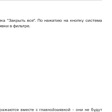
34
Ограничение доступа к отчетам
35
Открытие заявки в Омни
ка "Закрыть все". По нажатию на кнопку система
36
Свернуть/развернуть цитирование
явки в фильтре.
37
Предыдущие исполнители
38
Подсвечивание текста
39
Скрыть кнопки заявки
Запись меток из дополнительного
40
поля
41
История заявок по полю заявки
История заявок связанных
42
контактов
Дополнительная панель навигации
43
в заявках
44
Наблюдатели
45
Подтверждение макроса
ражаются вместе с главнойзаявкой - они не будут