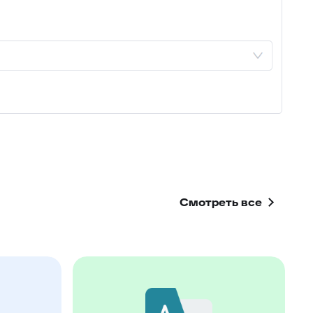
83
Автоподпись сотрудника
84
Контроль качества заявки
Умное распределение по
85
департаментам
86
Улучшение ответа
87
Отчёт по контролю качества заявки
88
Google переводчик
Смотреть все