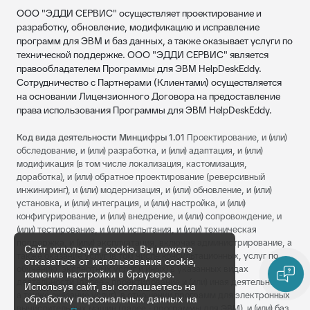
ООО "ЭДДИ СЕРВИС" осуществляет проектирование и
разработку, обновление, модификацию и исправление
программ для ЭВМ и баз данных, а также оказывает услуги по
технической поддержке. ООО "ЭДДИ СЕРВИС" является
правообладателем Программы для ЭВМ HelpDeskEddy.
Сотрудничество с Партнерами (Клиентами) осуществляется
на основании Лицензионного Договора на предоставление
права использования Программы для ЭВМ HelpDeskEddy.
Код вида деятельности Минцифры 1.01
Проектирование, и (или)
обследование, и (или) разработка, и (или) адаптация, и (или)
модификация (в том числе локализация, кастомизация,
доработка), и (или) обратное проектирование (реверсивный
инжиниринг), и (или) модернизация, и (или) обновление, и (или)
установка, и (или) интеграция, и (или) настройка, и (или)
конфигурирование, и (или) внедрение, и (или) сопровождение, и
(или) тестирование, и (или) испытания, и (или) техническая
поддержка, и (или) эксплуатация, включая администрирование, а
Сайт использует cookie. Вы можете
также оказание услуг (в том числе консультационных, услуг по
отказаться от использования cookie,
обучению, экспертных услуг и иных) в указанных видах
изменив настройки в браузере.
деятельности (далее - проектирование и (или) иная деятельность,
Используя сайт, вы соглашаетесь на
а также оказание услуг), в отношении программ для электронных
обработку персональных данных на
вычислительных машин (далее - программы для ЭВМ), и (или) баз