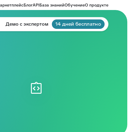
аркетплейс
Блог
API
База знаний
Обучение
О продукте
Демо с экспертом
14 дней бесплатно