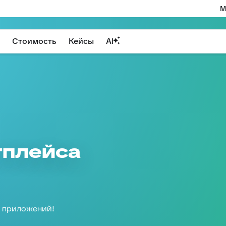
М
Стоимость
Кейсы
AI
тплейса
е приложений!