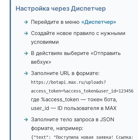
Настройка через Диспетчер
Перейдите в меню
«Диспетчер»
Создайте новое правило с нужными
условиями
В действиях выберите «Отправить
вебхук»
Заполните URL в формате:
https://botapi.max.ru/uploads?
access_token=%access_token&user_id=123456
где %access_token — токен бота,
user_id — ID пользователя в MAX
Заполните тело запроса в JSON
формате, например:
{"text": "Поступила новая заявка! Ссылка: