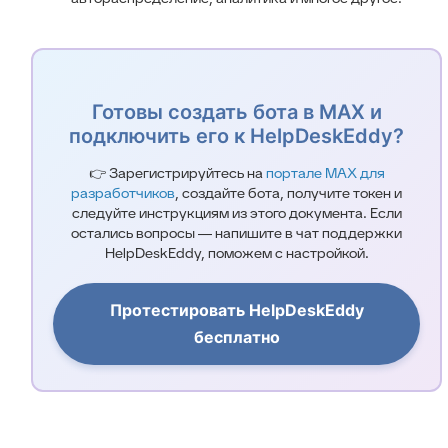
Готовы создать бота в MAX и
подключить его к HelpDeskEddy?
👉 Зарегистрируйтесь на
портале MAX для
разработчиков
, создайте бота, получите токен и
следуйте инструкциям из этого документа. Если
остались вопросы — напишите в чат поддержки
HelpDeskEddy, поможем с настройкой.
Протестировать HelpDeskEddy
бесплатно