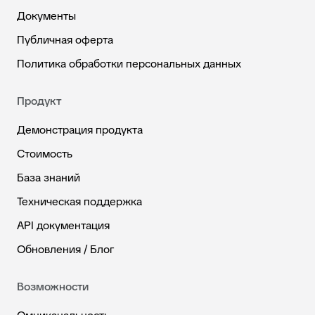
Документы
Публичная оферта
Политика обработки персональных данных
Продукт
Демонстрация продукта
Стоимость
База знаний
Техническая поддержка
API документация
Обновления / Блог
Возможности