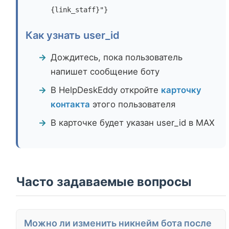
{link_staff}"}
Как узнать user_id
Дождитесь, пока пользователь
напишет сообщение боту
В HelpDeskEddy откройте
карточку
контакта
этого пользователя
В карточке будет указан user_id в MAX
Часто задаваемые вопросы
Можно ли изменить никнейм бота после