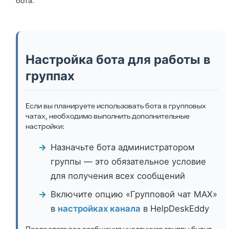
бота.
Настройка бота для работы в
группах
Если вы планируете использовать бота в групповых
чатах, необходимо выполнить дополнительные
настройки:
Назначьте бота администратором
группы — это обязательное условие
для получения всех сообщений
Включите опцию «Групповой чат MAX»
в
настройках канала
в HelpDeskEddy
После этого все сообщения участников группы будут