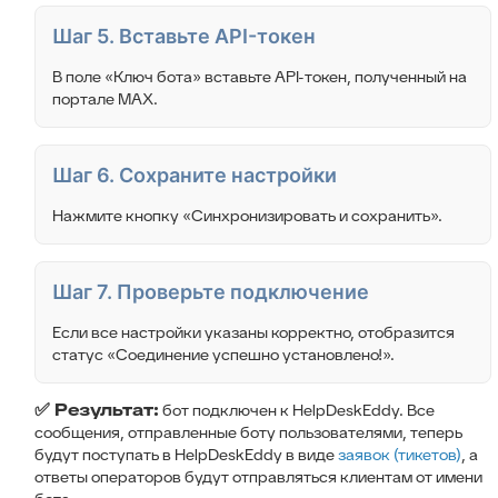
Шаг 5. Вставьте API-токен
В поле «Ключ бота» вставьте API-токен, полученный на
портале MAX.
Шаг 6. Сохраните настройки
Нажмите кнопку «Синхронизировать и сохранить».
Шаг 7. Проверьте подключение
Если все настройки указаны корректно, отобразится
статус «Соединение успешно установлено!».
✅ Результат:
бот подключен к HelpDeskEddy. Все
сообщения, отправленные боту пользователями, теперь
будут поступать в HelpDeskEddy в виде
заявок (тикетов)
, а
ответы операторов будут отправляться клиентам от имени