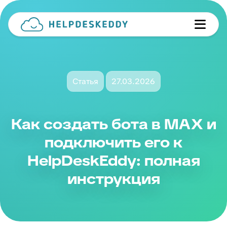
Статья
27.03.2026
Как создать бота в MAX и
подключить его к
HelpDeskEddy: полная
инструкция