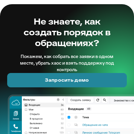
Не знаете, как
создать порядок в
обращениях?
Покажем, как собрать все заявки в одном
месте, убрать хаос и взять поддержку под
контроль
Запросить демо