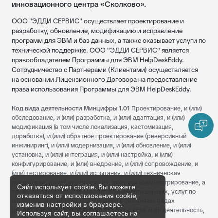
инновационного центра «Сколково».
ООО "ЭДДИ СЕРВИС" осуществляет проектирование и
разработку, обновление, модификацию и исправление
программ для ЭВМ и баз данных, а также оказывает услуги по
технической поддержке. ООО "ЭДДИ СЕРВИС" является
правообладателем Программы для ЭВМ HelpDeskEddy.
Сотрудничество с Партнерами (Клиентами) осуществляется
на основании Лицензионного Договора на предоставление
права использования Программы для ЭВМ HelpDeskEddy.
Код вида деятельности Минцифры 1.01
Проектирование, и (или)
обследование, и (или) разработка, и (или) адаптация, и (или)
модификация (в том числе локализация, кастомизация,
доработка), и (или) обратное проектирование (реверсивный
инжиниринг), и (или) модернизация, и (или) обновление, и (или)
установка, и (или) интеграция, и (или) настройка, и (или)
конфигурирование, и (или) внедрение, и (или) сопровождение, и
(или) тестирование, и (или) испытания, и (или) техническая
поддержка, и (или) эксплуатация, включая администрирование, а
Сайт использует cookie. Вы можете
также оказание услуг (в том числе консультационных, услуг по
отказаться от использования cookie,
обучению, экспертных услуг и иных) в указанных видах
изменив настройки в браузере.
деятельности (далее - проектирование и (или) иная деятельность,
Используя сайт, вы соглашаетесь на