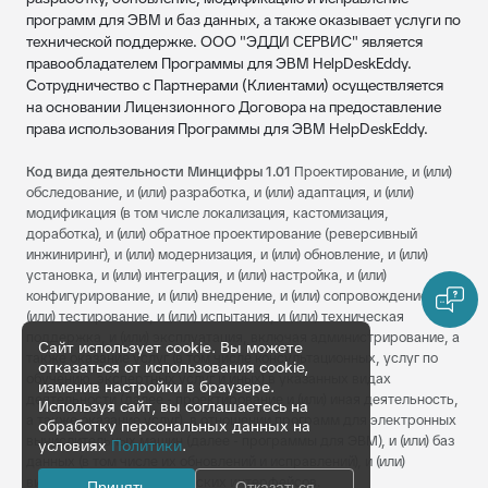
программ для ЭВМ и баз данных, а также оказывает услуги по
технической поддержке. ООО "ЭДДИ СЕРВИС" является
правообладателем Программы для ЭВМ HelpDeskEddy.
Сотрудничество с Партнерами (Клиентами) осуществляется
на основании Лицензионного Договора на предоставление
права использования Программы для ЭВМ HelpDeskEddy.
Код вида деятельности Минцифры 1.01
Проектирование, и (или)
обследование, и (или) разработка, и (или) адаптация, и (или)
модификация (в том числе локализация, кастомизация,
доработка), и (или) обратное проектирование (реверсивный
инжиниринг), и (или) модернизация, и (или) обновление, и (или)
установка, и (или) интеграция, и (или) настройка, и (или)
конфигурирование, и (или) внедрение, и (или) сопровождение, и
(или) тестирование, и (или) испытания, и (или) техническая
поддержка, и (или) эксплуатация, включая администрирование, а
Сайт использует cookie. Вы можете
также оказание услуг (в том числе консультационных, услуг по
отказаться от использования cookie,
обучению, экспертных услуг и иных) в указанных видах
изменив настройки в браузере.
деятельности (далее - проектирование и (или) иная деятельность,
Используя сайт, вы соглашаетесь на
а также оказание услуг), в отношении программ для электронных
обработку персональных данных на
вычислительных машин (далее - программы для ЭВМ), и (или) баз
условиях
Политики
.
данных (в том числе их обновлений и исправлений), и (или)
визуальных пользовательских интерфейсов.
Принять
Отказаться