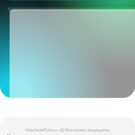
HelpDeskEddy.ru © Все права защищены.