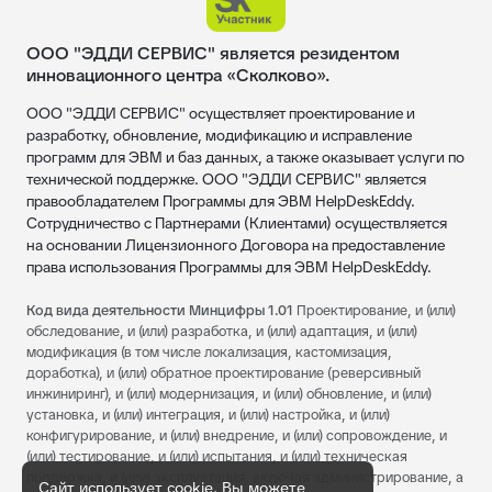
ООО "ЭДДИ СЕРВИС" является резидентом
инновационного центра «Сколково».
ООО "ЭДДИ СЕРВИС" осуществляет проектирование и
разработку, обновление, модификацию и исправление
программ для ЭВМ и баз данных, а также оказывает услуги по
технической поддержке. ООО "ЭДДИ СЕРВИС" является
правообладателем Программы для ЭВМ HelpDeskEddy.
Сотрудничество с Партнерами (Клиентами) осуществляется
на основании Лицензионного Договора на предоставление
права использования Программы для ЭВМ HelpDeskEddy.
Код вида деятельности Минцифры 1.01
Проектирование, и (или)
обследование, и (или) разработка, и (или) адаптация, и (или)
модификация (в том числе локализация, кастомизация,
доработка), и (или) обратное проектирование (реверсивный
инжиниринг), и (или) модернизация, и (или) обновление, и (или)
установка, и (или) интеграция, и (или) настройка, и (или)
конфигурирование, и (или) внедрение, и (или) сопровождение, и
(или) тестирование, и (или) испытания, и (или) техническая
поддержка, и (или) эксплуатация, включая администрирование, а
Сайт использует cookie. Вы можете