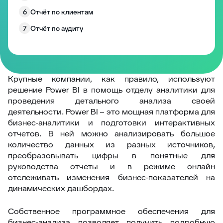
6
Отчёт по клиентам
7
Отчёт по аудиту
8
Отчёт по SLA
9
Отчёт по пользователям
Отчёт по компаниям: B2B-аналитика клиентской
Крупные компании, как правило, используют
10
поддержки
решение Power BI в помощь отделу аналитики для
Отчёт по департаментам: аналитика
проведения детального анализа своей
11
эффективности отделов поддержки
деятельности.
Power BI –
это мощная платформа для
бизнес-аналитики и подготовки интерактивных
12
Отчёт «Оценки по сотрудникам»
отчетов. В ней можно анализировать большое
13
Оценки по заявкам
количество данных из разных источников,
преобразовывать цифры в понятные для
14
Отчёт по операторам
руководства отчеты и в режиме онлайн
15
Индивидуальные отчёты - конструктор
отслеживать изменения бизнес-показателей на
динамических дашбордах.
16
Отчёты по расписанию
17
Отчётность - интеграция с Power BI
Собственное программное обеспечения для
бизнес-анализа позволяет получить подробную