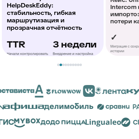
Intercom к HelpDeskEddy:
еди
импортозамещение без
по
потери качества
до
✓
✓
ли
Автома
Миграция с сохранением
Гибкая отчётность
истории
ойка