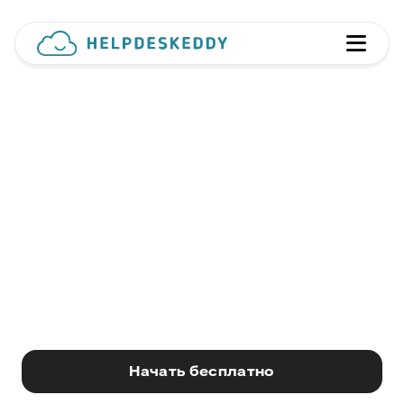
HelpDeskEddy – порядок в
работе с обращениями
Один сервис для всей поддержки: 20+ каналов, умная
маршрутизация, гибкая настройка
и искусственный интеллект, который закрывает рутину
за вас.
Начать бесплатно