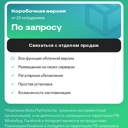
Коробочная версия
от 20 сотрудников
По запросу
Связаться с отделом продаж
Все функции облачной версии
Размещение на своих серверах
Регулярные обновления
Простая установка
Возможность кастомизации
*Компания Meta Platforms Inc. признана экстремистской
организацией, и ее деятельность запрещена на территории РФ.
WhatsApp, Facebook и Instagram являются ее продуктами.
Реализация Facebook и Instagram на территории РФ запрещена