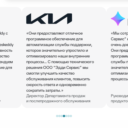
dy с
«Они предоставляют отличное
«Мы сот
программное обеспечение для
Сервис” 
eskeddy
автоматизации службы поддержки,
очень до
вность
которое значительно упростило и
Они пред
ество
оптимизировало наши внутренние
программ
мендуем
процессы… С помощью технического
службы п
ие для
решения ООО “Эдди Сервис” мы
значител
смогли улучшить качество
оптимизи
обслуживания клиентов, повысить
процессы
скорость ответа и одновременно
сократить затраты.»
Директор Департамента продаж
Руководи
у
и послепродажного обслуживания
продукт