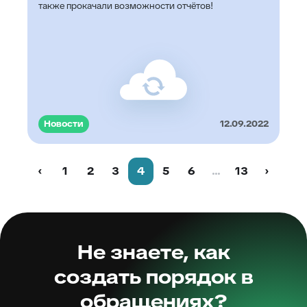
также прокачали возможности отчётов!
Новости
12.09.2022
‹
1
2
3
4
5
6
...
13
›
Не знаете, как
создать порядок в
обращениях?